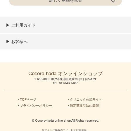
詳しく商品を見る
▶︎ ご利用ガイド
ご利用ガイド
決済／配送／送料について
取り扱い商品一覧
顧客情報の取扱について
特定商取引法の表記
▶︎ お客様へ
新規会員登録
MYページ
買い物カゴ
よくあるご質問
メールが届かないお客様へ
お問い合わせ
Cocoro-hada オンラインショップ
〒658-0083 神戸市東灘区魚崎中町3丁目5-4 2F
TEL.0120-971-960
‣ TOPページ
‣ クリニック公式サイト
‣ プライバシーポリシー
‣ 特定商取引法の表記
© Cocoro-hada online shop All Rights reserved.
当サイトに掲載のコピーおよび画像等、