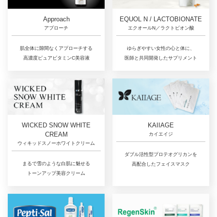
Approach
EQUOL N / LACTOBIONATE
アプローチ
エクオールN／ラクトビオン酸
肌全体に隙間なくアプローチする
ゆらぎやすい女性の心と体に、
高濃度ピュアビタミンC美容液
医師と共同開発したサプリメント
WICKED SNOW WHITE
KAIIAGE
CREAM
カイエイジ
ウィキッドスノーホワイトクリーム
ダブル活性型プロテオグリカンを
まるで雪のような白肌に魅せる
高配合したフェイスマスク
トーンアップ美容クリーム