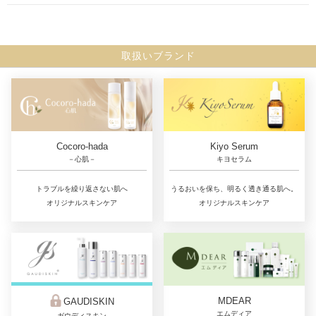
取扱いブランド
Cocoro-hada
Kiyo Serum
－心肌－
キヨセラム
トラブルを繰り返さない肌へ
うるおいを保ち、明るく透き通る肌へ。
オリジナルスキンケア
オリジナルスキンケア
MDEAR
GAUDISKIN
エムディア
ガウディスキン