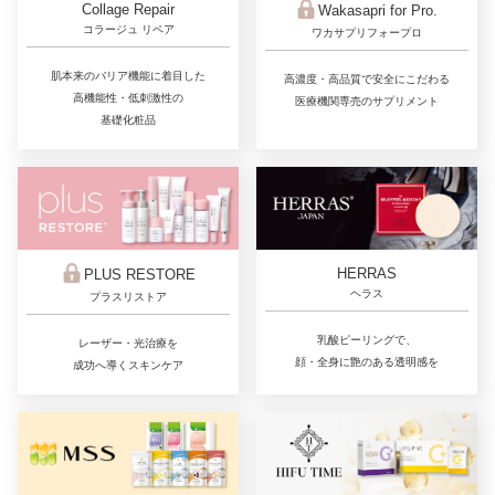
Collage Repair
Wakasapri for Pro.
コラージュ リペア
ワカサプリフォープロ
肌本来のバリア機能に着目した
高濃度・高品質で安全にこだわる
高機能性・低刺激性の
医療機関専売のサプリメント
基礎化粧品
HERRAS
PLUS RESTORE
ヘラス
プラスリストア
乳酸ピーリングで、
レーザー・光治療を
顔・全身に艶のある透明感を
成功へ導くスキンケア