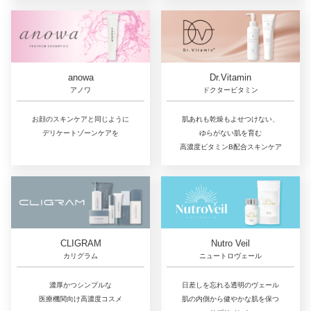
Dr.Vitamin
anowa
ドクタービタミン
アノワ
肌あれも乾燥もよせつけない、
お顔のスキンケアと同じように
ゆらがない肌を育む
デリケートゾーンケアを
高濃度ビタミンB配合スキンケア
CLIGRAM
Nutro Veil
カリグラム
ニュートロヴェール
濃厚かつシンプルな
日差しを忘れる透明のヴェール
医療機関向け高濃度コスメ
肌の内側から健やかな肌を保つ