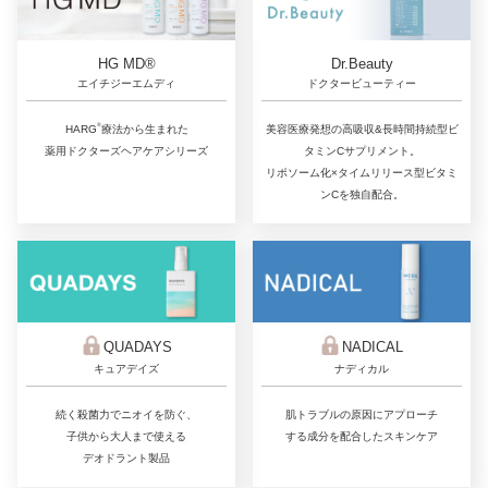
Dr.Beauty
HG MD®
ドクタービューティー
エイチジーエムディ
®
美容医療発想の高吸収&長時間持続型ビ
HARG
療法から生まれた
タミンCサプリメント。
薬用ドクターズヘアケアシリーズ
リポソーム化×タイムリリース型ビタミ
ンCを独自配合。
QUADAYS
NADICAL
キュアデイズ
ナディカル
続く殺菌力でニオイを防ぐ、
肌トラブルの原因にアプローチ
子供から大人まで使える
する成分を配合したスキンケア
デオドラント製品