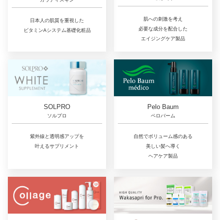
肌への刺激を考え
日本人の肌質を重視した
必要な成分を配合した
ビタミンAシステム基礎化粧品
エイジングケア製品
SOLPRO
Pelo Baum
ソルプロ
ペロバーム
紫外線と透明感アップを
自然でボリューム感のある
叶えるサプリメント
美しい髪へ導く
ヘアケア製品