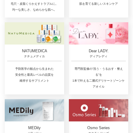
毛穴・皮脂くりかえすトラブルに。
肌を育てる新しいスキンケア
均一な美しさ、なめらかな肌へ。
NATUMEDICA
Dear LADY.
ナチュメディカ
ディアレディ
予防医学の観点から生まれた
専門医監修の“洗う・うるおす・整え
安全性と最高レベルの品質を
る”を
維持するサプリメント
1本で叶える二層式デリケートゾーンケ
アオイル
MEDily
Osmo Series