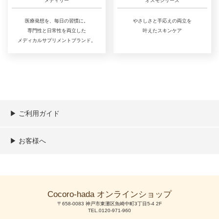
メディリー
オスモシリーズ
医療発想を、毎日の習慣に。
やさしさと手応えの両立を
専門性と日常性を両立した
叶えたスキンケア
メディカルサプリメントブランド。
▶︎ ご利用ガイド
ご利用ガイド
決済／配送／送料について
取り扱い商品一覧
顧客情報の取扱について
特定商取引法の表記
▶︎ お客様へ
新規会員登録
MYページ
買い物カゴ
よくあるご質問
メールが届かないお客様へ
お問い合わせ
Cocoro-hada オンラインショップ
〒658-0083 神戸市東灘区魚崎中町3丁目5-4 2F
TEL.0120-971-960