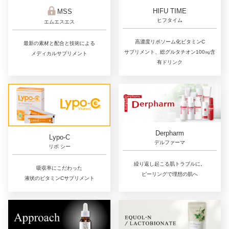
HIFU TIME
MSS
ヒフタイム
エムエスエス
高濃度リポソーム化ビタミンC
最新の素材と配合と技術による
サプリメント、総グルタチオン100㎎含
メディカルサプリメント
有ドリンク
Derpharm
Lypo-C
デルファーマ
リポ シー
繰り返し起こる肌トラブルに。
吸収率にこだわった
ピーリングで理想の肌へ
液状のビタミンCサプリメント