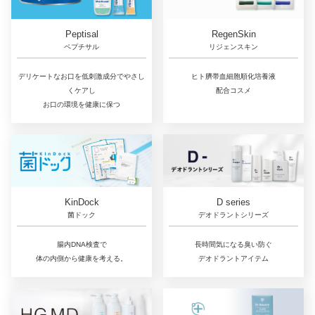
RegenSkin
Peptisal
リジェンスキン
ペプチサル
ヒト臍帯血細胞順化培養液
デリケートなお口を低刺激成分でやさし
配合コスメ
くケアし
お口の環境を健康に保つ
D series
KinDock
デオドラントシリーズ
菌ドック
長時間気になる臭い防ぐ
腸内DNA検査で
デオドラントアイテム
体の内側から健康を考える。