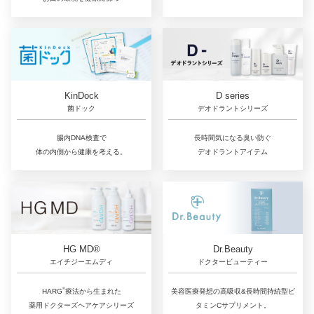
D series
KinDock
デオドラントシリーズ
菌ドック
長時間気になる臭い防ぐ
腸内DNA検査で
デオドラントアイテム
体の内側から健康を考える。
Dr.Beauty
HG MD®
ドクタービューティー
エイチジーエムディ
®
美容医療発想の高吸収&長時間持続型ビ
HARG
療法から生まれた
タミンCサプリメント。
薬用ドクターズヘアケアシリーズ