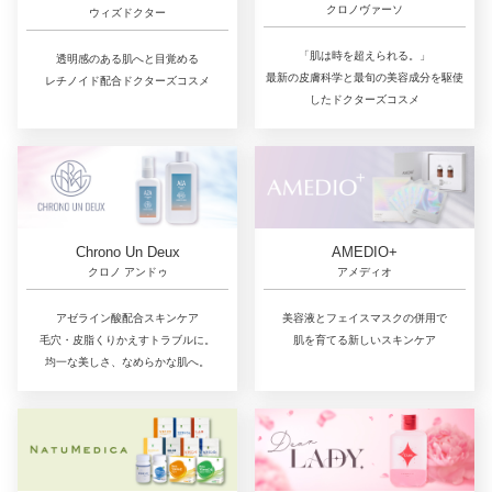
クロノヴァーソ
ウィズドクター
「肌は時を超えられる。」
透明感のある肌へと目覚める
最新の皮膚科学と最旬の美容成分を駆使
レチノイド配合ドクターズコスメ
したドクターズコスメ
Chrono Un Deux
AMEDIO+
クロノ アンドゥ
アメディオ
アゼライン酸配合スキンケア
美容液とフェイスマスクの併用で
毛穴・皮脂くりかえすトラブルに。
肌を育てる新しいスキンケア
均一な美しさ、なめらかな肌へ。