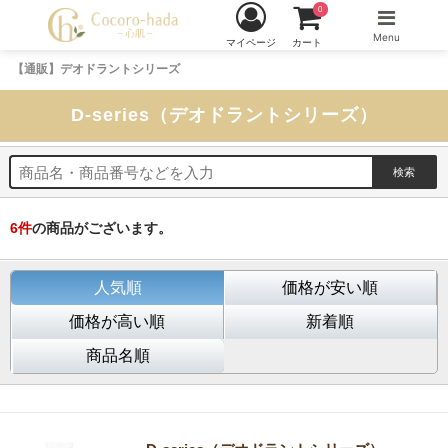
0
Menu
マイページ
カート
【通販】デオドラントシリーズ
D-series（デオドラントシリーズ）
6
件
の商品がございます。
人気順
価格が安い順
価格が高い順
新着順
商品名順