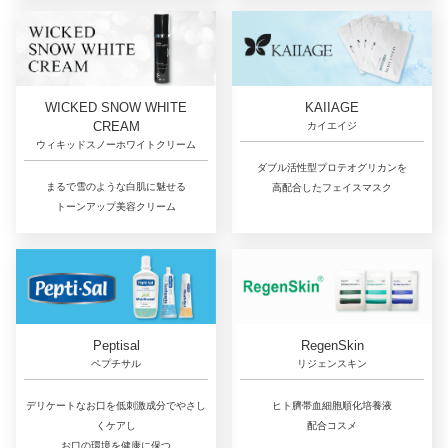
WICKED SNOW WHITE
KAIIAGE
CREAM
カイエイジ
ウィキッドスノーホワイトクリーム
ダブル活性型プロテオグリカンを
まるで雪のような白肌に魅せる
高配合したフェイスマスク
トーンアップ美容クリーム
RegenSkin
Peptisal
リジェンスキン
ペプチサル
ヒト臍帯血細胞順化培養液
デリケートなお口を低刺激成分でやさし
配合コスメ
くケアし
お口の環境を健康に保つ