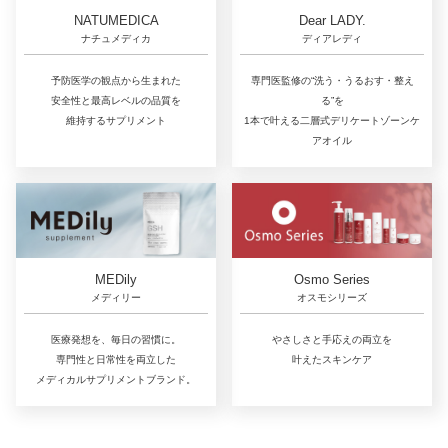
NATUMEDICA
Dear LADY.
ナチュメディカ
ディアレディ
予防医学の観点から生まれた
専門医監修の“洗う・うるおす・整え
安全性と最高レベルの品質を
る”を
維持するサプリメント
1本で叶える二層式デリケートゾーンケ
アオイル
MEDily
Osmo Series
メディリー
オスモシリーズ
医療発想を、毎日の習慣に。
やさしさと手応えの両立を
専門性と日常性を両立した
叶えたスキンケア
メディカルサプリメントブランド。