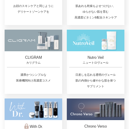
肌あれも乾燥もよせつけない、
お顔のスキンケアと同じように
ゆらがない肌を育む
デリケートゾーンケアを
高濃度ビタミンB配合スキンケア
CLIGRAM
Nutro Veil
カリグラム
ニュートロヴェール
濃厚かつシンプルな
日差しを忘れる透明のヴェール
医療機関向け高濃度コスメ
肌の内側から健やかな肌を保つ
サプリメント
Chrono Verso
With Dr.