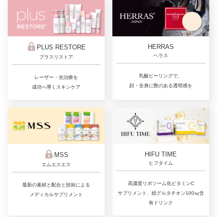
HERRAS
PLUS RESTORE
ヘラス
プラスリストア
乳酸ピーリングで、
レーザー・光治療を
顔・全身に艶のある透明感を
成功へ導くスキンケア
HIFU TIME
MSS
ヒフタイム
エムエスエス
高濃度リポソーム化ビタミンC
最新の素材と配合と技術による
サプリメント、総グルタチオン100㎎含
メディカルサプリメント
有ドリンク