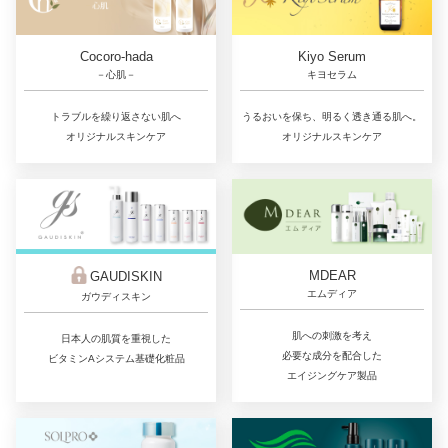
Cocoro-hada
Kiyo Serum
－心肌－
キヨセラム
トラブルを繰り返さない肌へ
うるおいを保ち、明るく透き通る肌へ。
オリジナルスキンケア
オリジナルスキンケア
MDEAR
GAUDISKIN
エムディア
ガウディスキン
肌への刺激を考え
日本人の肌質を重視した
必要な成分を配合した
ビタミンAシステム基礎化粧品
エイジングケア製品