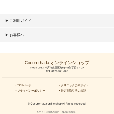
▶︎ ご利用ガイド
ご利用ガイド
決済／配送／送料について
取り扱い商品一覧
顧客情報の取扱について
特定商取引法の表記
▶︎ お客様へ
新規会員登録
MYページ
買い物カゴ
よくあるご質問
メールが届かないお客様へ
お問い合わせ
Cocoro-hada オンラインショップ
〒658-0083 神戸市東灘区魚崎中町3丁目5-4 2F
TEL.0120-971-960
‣ TOPページ
‣ クリニック公式サイト
‣ プライバシーポリシー
‣ 特定商取引法の表記
© Cocoro-hada online shop All Rights reserved.
当サイトに掲載のコピーおよび画像等、