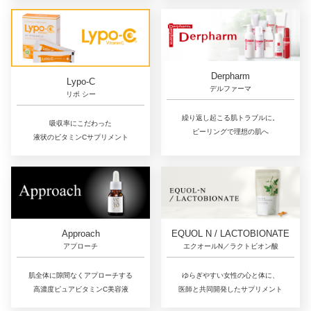
Derpharm
Lypo-C
デルファーマ
リポ シー
繰り返し起こる肌トラブルに。
吸収率にこだわった
ピーリングで理想の肌へ
液状のビタミンCサプリメント
Approach
EQUOL N / LACTOBIONATE
アプローチ
エクオールN／ラクトビオン酸
肌全体に隙間なくアプローチする
ゆらぎやすい女性の心と体に、
高濃度ピュアビタミンC美容液
医師と共同開発したサプリメント