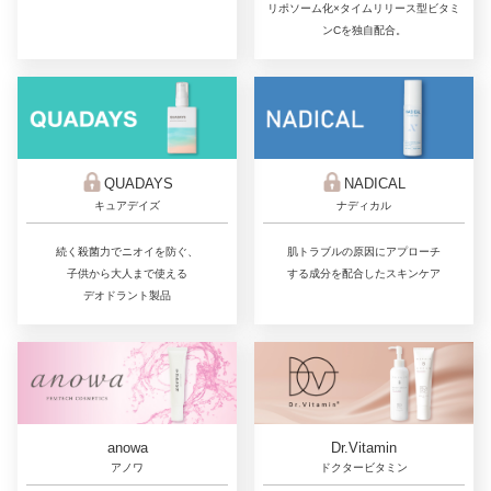
リポソーム化×タイムリリース型ビタミ
ンCを独自配合。
QUADAYS
NADICAL
キュアデイズ
ナディカル
続く殺菌力でニオイを防ぐ、
肌トラブルの原因にアプローチ
子供から大人まで使える
する成分を配合したスキンケア
デオドラント製品
Dr.Vitamin
anowa
ドクタービタミン
アノワ