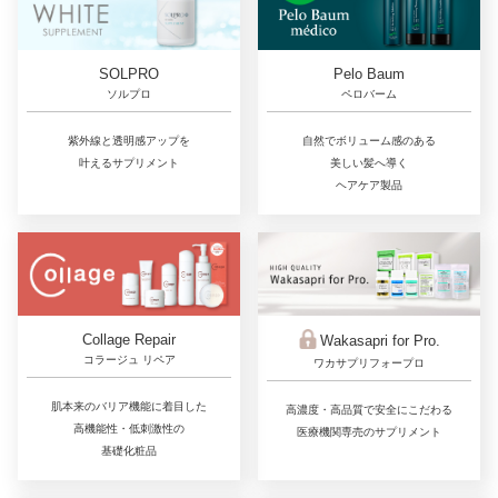
SOLPRO
Pelo Baum
ソルプロ
ペロバーム
紫外線と透明感アップを
自然でボリューム感のある
叶えるサプリメント
美しい髪へ導く
ヘアケア製品
Collage Repair
Wakasapri for Pro.
コラージュ リペア
ワカサプリフォープロ
肌本来のバリア機能に着目した
高濃度・高品質で安全にこだわる
高機能性・低刺激性の
医療機関専売のサプリメント
基礎化粧品