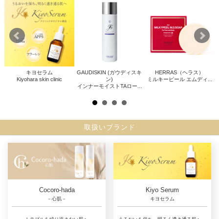
キヨセラム
GAUDISKIN (ガウディスキ
HERRAS（ヘラス）
Kiyohara skin clinic
ン)
ミルキーピール エムディ...
インナーモイストTAロー...
取扱いブランド
Cocoro-hada
Kiyo Serum
－心肌－
キヨセラム