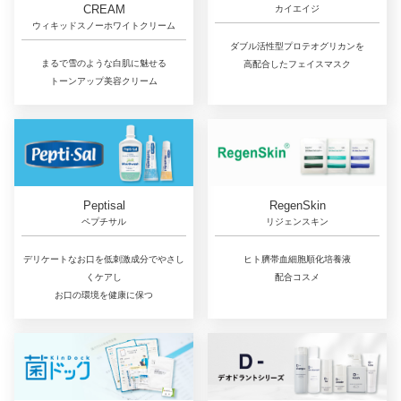
CREAM
カイエイジ
ウィキッドスノーホワイトクリーム
ダブル活性型プロテオグリカンを
まるで雪のような白肌に魅せる
高配合したフェイスマスク
トーンアップ美容クリーム
RegenSkin
Peptisal
リジェンスキン
ペプチサル
ヒト臍帯血細胞順化培養液
デリケートなお口を低刺激成分でやさし
配合コスメ
くケアし
お口の環境を健康に保つ