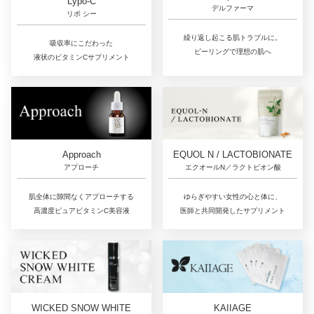
Lypo-C
デルファーマ
リポ シー
繰り返し起こる肌トラブルに。
吸収率にこだわった
ピーリングで理想の肌へ
液状のビタミンCサプリメント
Approach
EQUOL N / LACTOBIONATE
アプローチ
エクオールN／ラクトビオン酸
肌全体に隙間なくアプローチする
ゆらぎやすい女性の心と体に、
高濃度ピュアビタミンC美容液
医師と共同開発したサプリメント
WICKED SNOW WHITE
KAIIAGE