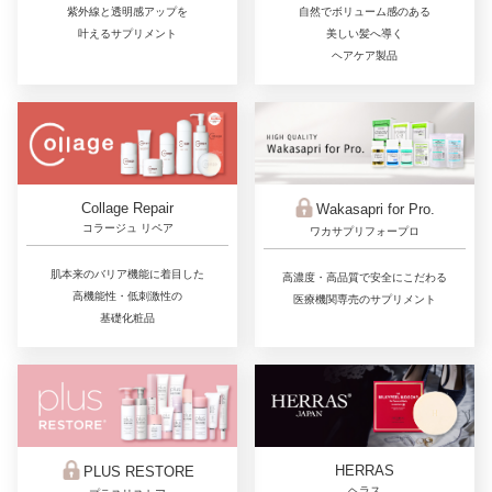
紫外線と透明感アップを
自然でボリューム感のある
叶えるサプリメント
美しい髪へ導く
ヘアケア製品
Collage Repair
Wakasapri for Pro.
コラージュ リペア
ワカサプリフォープロ
肌本来のバリア機能に着目した
高濃度・高品質で安全にこだわる
高機能性・低刺激性の
医療機関専売のサプリメント
基礎化粧品
HERRAS
PLUS RESTORE
ヘラス