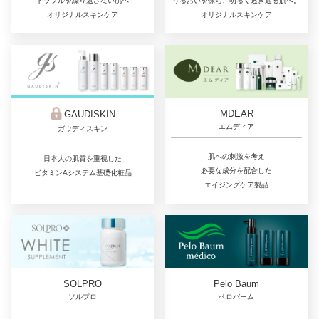
トラブルを繰り返さない肌へ
うるおいを保ち、明るく透き通る肌へ。
オリジナルスキンケア
オリジナルスキンケア
MDEAR
GAUDISKIN
エムディア
ガウディスキン
肌への刺激を考え
日本人の肌質を重視した
必要な成分を配合した
ビタミンAシステム基礎化粧品
エイジングケア製品
SOLPRO
Pelo Baum
ソルプロ
ペロバーム