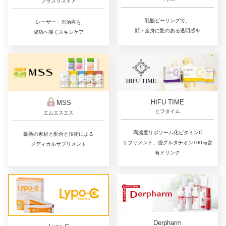
プラスリストア
乳酸ピーリングで、
レーザー・光治療を
顔・全身に艶のある透明感を
成功へ導くスキンケア
HIFU TIME
MSS
ヒフタイム
エムエスエス
高濃度リポソーム化ビタミンC
最新の素材と配合と技術による
サプリメント、総グルタチオン100㎎含
メディカルサプリメント
有ドリンク
Derpharm