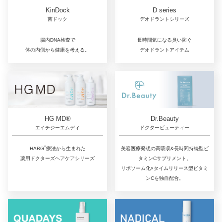
D series
KinDock
デオドラントシリーズ
菌ドック
長時間気になる臭い防ぐ
腸内DNA検査で
デオドラントアイテム
体の内側から健康を考える。
Dr.Beauty
HG MD®
ドクタービューティー
エイチジーエムディ
®
美容医療発想の高吸収&長時間持続型ビ
HARG
療法から生まれた
タミンCサプリメント。
薬用ドクターズヘアケアシリーズ
リポソーム化×タイムリリース型ビタミ
ンCを独自配合。