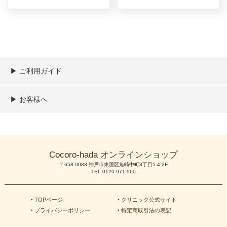
▶︎ ご利用ガイド
ご利用ガイド
決済／配送／送料について
取り扱い商品一覧
顧客情報の取扱について
特定商取引法の表記
▶︎ お客様へ
新規会員登録
MYページ
買い物カゴ
よくあるご質問
メールが届かないお客様へ
お問い合わせ
Cocoro-hada オンラインショップ
〒658-0083 神戸市東灘区魚崎中町3丁目5-4 2F
TEL.0120-971-960
‣ TOPページ
‣ クリニック公式サイト
‣ プライバシーポリシー
‣ 特定商取引法の表記