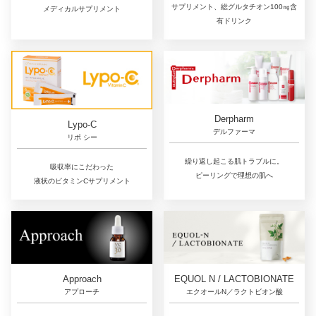
サプリメント、総グルタチオン100㎎含
メディカルサプリメント
有ドリンク
Derpharm
Lypo-C
デルファーマ
リポ シー
繰り返し起こる肌トラブルに。
吸収率にこだわった
ピーリングで理想の肌へ
液状のビタミンCサプリメント
Approach
EQUOL N / LACTOBIONATE
アプローチ
エクオールN／ラクトビオン酸