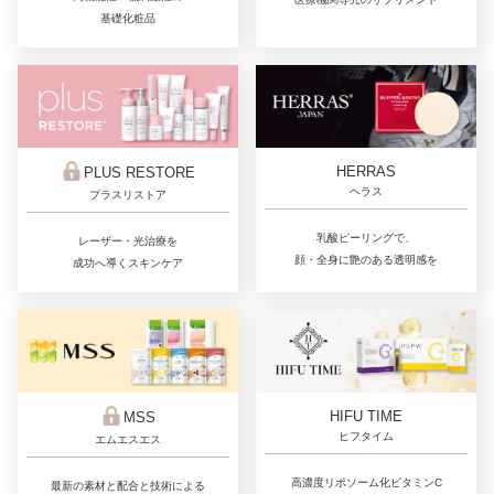
基礎化粧品
HERRAS
PLUS RESTORE
ヘラス
プラスリストア
乳酸ピーリングで、
レーザー・光治療を
顔・全身に艶のある透明感を
成功へ導くスキンケア
HIFU TIME
MSS
ヒフタイム
エムエスエス
高濃度リポソーム化ビタミンC
最新の素材と配合と技術による