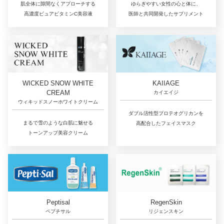
肌全体に隙間なくアプローチする
ゆらぎやすい女性の心と体に、
高濃度ピュアビタミンC美容液
医師と共同開発したサプリメント
WICKED SNOW WHITE
KAIIAGE
CREAM
カイエイジ
ウィキッドスノーホワイトクリーム
ダブル活性型プロテオグリカンを
まるで雪のような白肌に魅せる
高配合したフェイスマスク
トーンアップ美容クリーム
RegenSkin
Peptisal
リジェンスキン
ペプチサル