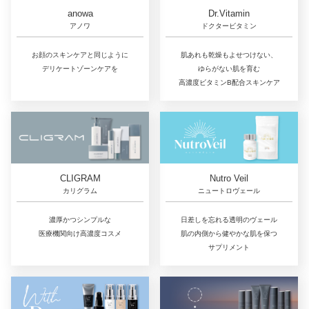
Dr.Vitamin
anowa
ドクタービタミン
アノワ
肌あれも乾燥もよせつけない、
お顔のスキンケアと同じように
ゆらがない肌を育む
デリケートゾーンケアを
高濃度ビタミンB配合スキンケア
CLIGRAM
Nutro Veil
カリグラム
ニュートロヴェール
濃厚かつシンプルな
日差しを忘れる透明のヴェール
医療機関向け高濃度コスメ
肌の内側から健やかな肌を保つ
サプリメント