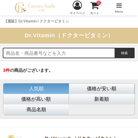
0
Menu
マイページ
カート
【通販】Dr.Vitamin / ドクタービタミン
Dr.Vitamin（ドクタービタミン）
3
件
の商品がございます。
人気順
価格が安い順
価格が高い順
新着順
商品名順