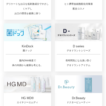
ヒト臍帯血細胞順化培養液
デリケートなお口を低刺激成分でやさし
配合コスメ
くケアし
お口の環境を健康に保つ
D series
KinDock
デオドラントシリーズ
菌ドック
長時間気になる臭い防ぐ
腸内DNA検査で
デオドラントアイテム
体の内側から健康を考える。
Dr.Beauty
HG MD®
ドクタービューティー
エイチジーエムディ