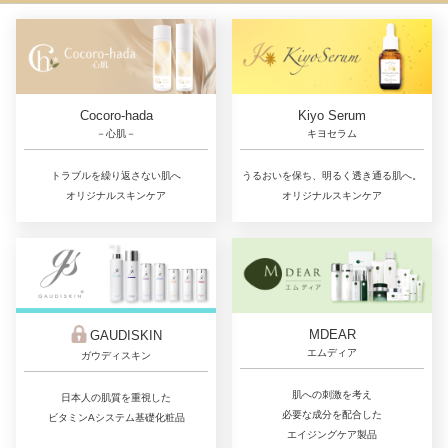
Cocoro-hada
Kiyo Serum
－心肌－
キヨセラム
トラブルを繰り返さない肌へ
うるおいを保ち、明るく透き通る肌へ。
オリジナルスキンケア
オリジナルスキンケア
MDEAR
GAUDISKIN
エムディア
ガウディスキン
肌への刺激を考え
日本人の肌質を重視した
必要な成分を配合した
ビタミンAシステム基礎化粧品
エイジングケア製品