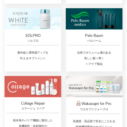
SOLPRO
Pelo Baum
ソルプロ
ペロバーム
紫外線と透明感アップを
自然でボリューム感のある
叶えるサプリメント
美しい髪へ導く
ヘアケア製品
Collage Repair
Wakasapri for Pro.
コラージュ リペア
ワカサプリフォープロ
肌本来のバリア機能に着目した
高濃度・高品質で安全にこだわる
高機能性・低刺激性の
医療機関専売のサプリメント