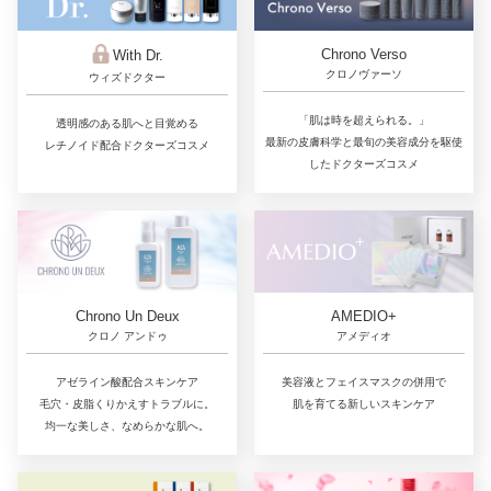
Chrono Verso
With Dr.
クロノヴァーソ
ウィズドクター
「肌は時を超えられる。」
透明感のある肌へと目覚める
最新の皮膚科学と最旬の美容成分を駆使
レチノイド配合ドクターズコスメ
したドクターズコスメ
Chrono Un Deux
AMEDIO+
クロノ アンドゥ
アメディオ
アゼライン酸配合スキンケア
美容液とフェイスマスクの併用で
毛穴・皮脂くりかえすトラブルに。
肌を育てる新しいスキンケア
均一な美しさ、なめらかな肌へ。