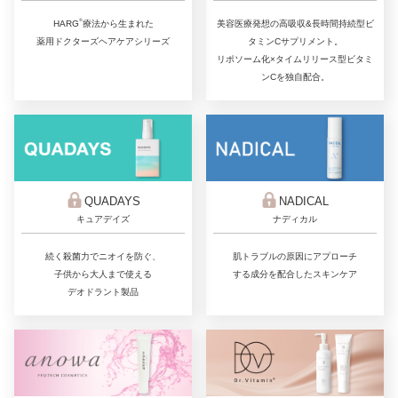
®
美容医療発想の高吸収&長時間持続型ビ
HARG
療法から生まれた
タミンCサプリメント。
薬用ドクターズヘアケアシリーズ
リポソーム化×タイムリリース型ビタミ
ンCを独自配合。
QUADAYS
NADICAL
キュアデイズ
ナディカル
続く殺菌力でニオイを防ぐ、
肌トラブルの原因にアプローチ
子供から大人まで使える
する成分を配合したスキンケア
デオドラント製品