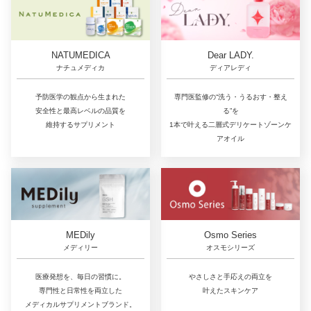
NATUMEDICA
Dear LADY.
ナチュメディカ
ディアレディ
予防医学の観点から生まれた
専門医監修の“洗う・うるおす・整え
安全性と最高レベルの品質を
る”を
維持するサプリメント
1本で叶える二層式デリケートゾーンケ
アオイル
MEDily
Osmo Series
メディリー
オスモシリーズ
医療発想を、毎日の習慣に。
やさしさと手応えの両立を
専門性と日常性を両立した
叶えたスキンケア
メディカルサプリメントブランド。