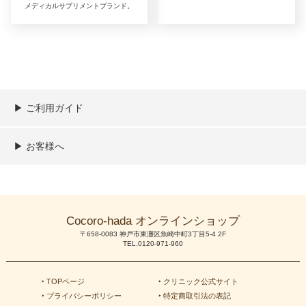
メディカルサプリメントブランド。
▶︎ ご利用ガイド
ご利用ガイド
決済／配送／送料について
取り扱い商品一覧
顧客情報の取扱について
特定商取引法の表記
▶︎ お客様へ
新規会員登録
MYページ
買い物カゴ
よくあるご質問
メールが届かないお客様へ
お問い合わせ
Cocoro-hada オンラインショップ
〒658-0083 神戸市東灘区魚崎中町3丁目5-4 2F
TEL.0120-971-960
‣ TOPページ
‣ クリニック公式サイト
‣ プライバシーポリシー
‣ 特定商取引法の表記