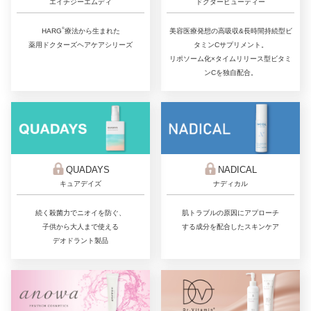
ドクタービューティー
エイチジーエムディ
®
美容医療発想の高吸収&長時間持続型ビ
HARG
療法から生まれた
タミンCサプリメント。
薬用ドクターズヘアケアシリーズ
リポソーム化×タイムリリース型ビタミ
ンCを独自配合。
QUADAYS
NADICAL
キュアデイズ
ナディカル
続く殺菌力でニオイを防ぐ、
肌トラブルの原因にアプローチ
子供から大人まで使える
する成分を配合したスキンケア
デオドラント製品