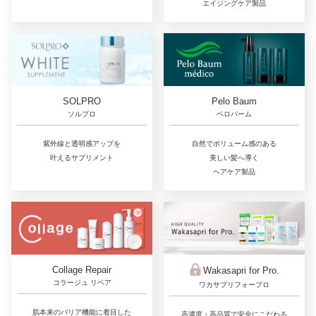
エイジングケア製品
SOLPRO
Pelo Baum
ソルプロ
ペロバーム
紫外線と透明感アップを
自然でボリューム感のある
叶えるサプリメント
美しい髪へ導く
ヘアケア製品
Collage Repair
Wakasapri for Pro.
コラージュ リペア
ワカサプリフォープロ
肌本来のバリア機能に着目した
高濃度・高品質で安全にこだわる