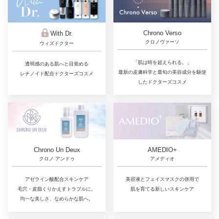
Chrono Verso
With Dr.
クロノヴァーソ
ウィズドクター
「肌は時を超えられる。」
透明感のある肌へと目覚める
最新の皮膚科学と最旬の美容成分を駆使
レチノイド配合ドクターズコスメ
したドクターズコスメ
Chrono Un Deux
AMEDIO+
クロノ アンドゥ
アメディオ
アゼライン酸配合スキンケア
美容液とフェイスマスクの併用で
毛穴・皮脂くりかえすトラブルに。
肌を育てる新しいスキンケア
均一な美しさ、なめらかな肌へ。