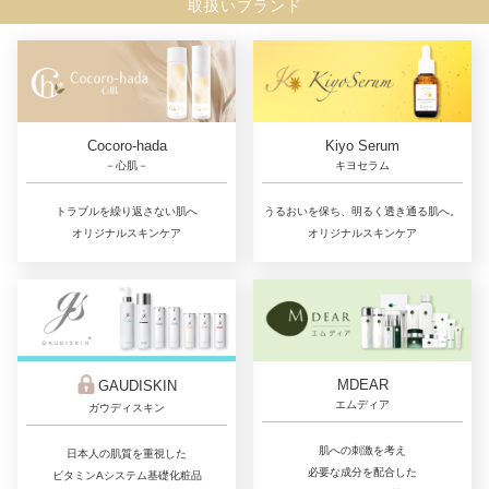
取扱いブランド
Cocoro-hada
Kiyo Serum
－心肌－
キヨセラム
トラブルを繰り返さない肌へ
うるおいを保ち、明るく透き通る肌へ。
オリジナルスキンケア
オリジナルスキンケア
MDEAR
GAUDISKIN
エムディア
ガウディスキン
肌への刺激を考え
日本人の肌質を重視した
必要な成分を配合した
ビタミンAシステム基礎化粧品