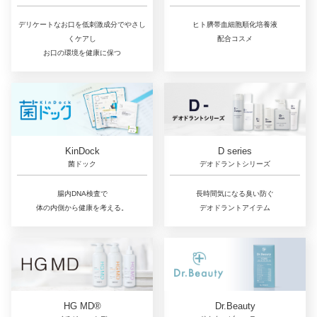
ヒト臍帯血細胞順化培養液
デリケートなお口を低刺激成分でやさし
配合コスメ
くケアし
お口の環境を健康に保つ
D series
KinDock
デオドラントシリーズ
菌ドック
長時間気になる臭い防ぐ
腸内DNA検査で
デオドラントアイテム
体の内側から健康を考える。
Dr.Beauty
HG MD®