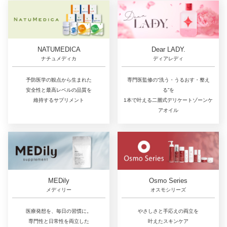
NATUMEDICA
Dear LADY.
ナチュメディカ
ディアレディ
予防医学の観点から生まれた
専門医監修の“洗う・うるおす・整え
安全性と最高レベルの品質を
る”を
維持するサプリメント
1本で叶える二層式デリケートゾーンケ
アオイル
MEDily
Osmo Series
メディリー
オスモシリーズ
医療発想を、毎日の習慣に。
やさしさと手応えの両立を
専門性と日常性を両立した
叶えたスキンケア