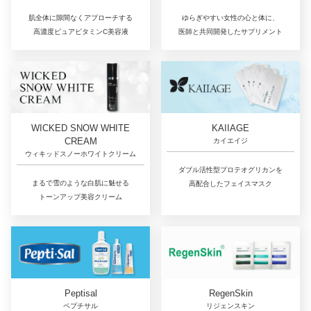
肌全体に隙間なくアプローチする
ゆらぎやすい女性の心と体に、
高濃度ピュアビタミンC美容液
医師と共同開発したサプリメント
WICKED SNOW WHITE
KAIIAGE
CREAM
カイエイジ
ウィキッドスノーホワイトクリーム
ダブル活性型プロテオグリカンを
まるで雪のような白肌に魅せる
高配合したフェイスマスク
トーンアップ美容クリーム
RegenSkin
Peptisal
リジェンスキン
ペプチサル