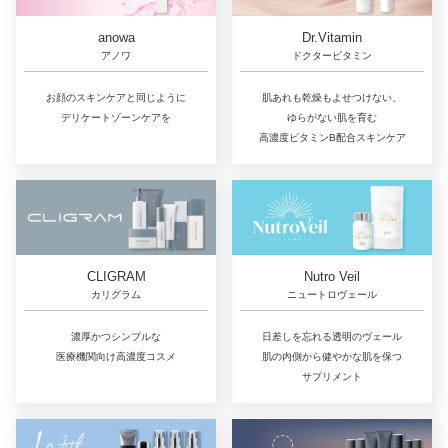
Dr.Vitamin
anowa
ドクタービタミン
アノワ
肌あれも乾燥もよせつけない、
お顔のスキンケアと同じように
ゆらがない肌を育む
デリケートゾーンケアを
高濃度ビタミンB配合スキンケア
CLIGRAM
Nutro Veil
カリグラム
ニュートロヴェール
濃厚かつシンプルな
日差しを忘れる透明のヴェール
医療機関向け高濃度コスメ
肌の内側から健やかな肌を保つ
サプリメント