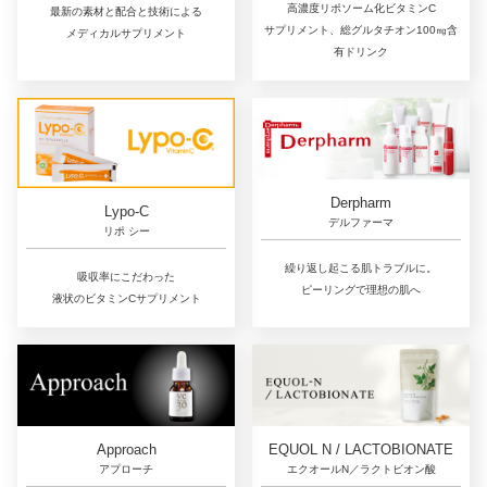
高濃度リポソーム化ビタミンC
最新の素材と配合と技術による
サプリメント、総グルタチオン100㎎含
メディカルサプリメント
有ドリンク
Derpharm
Lypo-C
デルファーマ
リポ シー
繰り返し起こる肌トラブルに。
吸収率にこだわった
ピーリングで理想の肌へ
液状のビタミンCサプリメント
Approach
EQUOL N / LACTOBIONATE
アプローチ
エクオールN／ラクトビオン酸