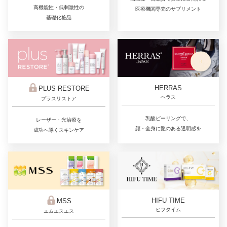
高機能性・低刺激性の
医療機関専売のサプリメント
基礎化粧品
HERRAS
PLUS RESTORE
ヘラス
プラスリストア
乳酸ピーリングで、
レーザー・光治療を
顔・全身に艶のある透明感を
成功へ導くスキンケア
HIFU TIME
MSS
ヒフタイム
エムエスエス