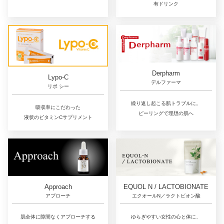
有ドリンク
Derpharm
Lypo-C
デルファーマ
リポ シー
繰り返し起こる肌トラブルに。
吸収率にこだわった
ピーリングで理想の肌へ
液状のビタミンCサプリメント
Approach
EQUOL N / LACTOBIONATE
アプローチ
エクオールN／ラクトビオン酸
肌全体に隙間なくアプローチする
ゆらぎやすい女性の心と体に、