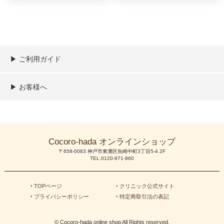
▶︎ ご利用ガイド
ご利用ガイド
決済／配送／送料について
取り扱い商品一覧
顧客情報の取扱について
特定商取引法の表記
▶︎ お客様へ
新規会員登録
MYページ
買い物カゴ
よくあるご質問
メールが届かないお客様へ
お問い合わせ
Cocoro-hada オンラインショップ
〒658-0083 神戸市東灘区魚崎中町3丁目5-4 2F
TEL.0120-971-960
‣ TOPページ
‣ クリニック公式サイト
‣ プライバシーポリシー
‣ 特定商取引法の表記
© Cocoro-hada online shop All Rights reserved.