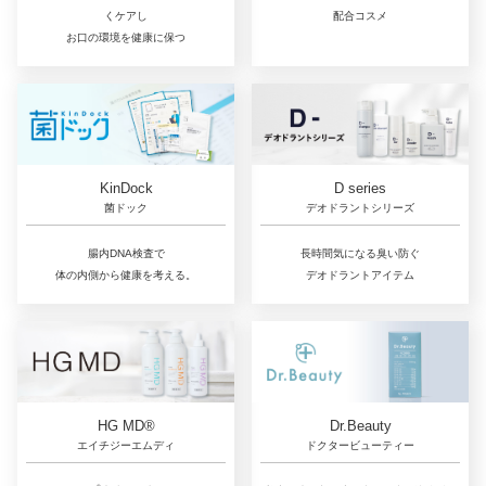
配合コスメ
くケアし
お口の環境を健康に保つ
D series
KinDock
デオドラントシリーズ
菌ドック
長時間気になる臭い防ぐ
腸内DNA検査で
デオドラントアイテム
体の内側から健康を考える。
Dr.Beauty
HG MD®
ドクタービューティー
エイチジーエムディ