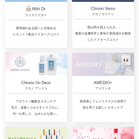
Chrono Verso
With Dr.
クロノヴァーソ
ウィズドクター
「肌は時を超えられる。」
透明感のある肌へと目覚める
最新の皮膚科学と最旬の美容成分を駆使
レチノイド配合ドクターズコスメ
したドクターズコスメ
Chrono Un Deux
AMEDIO+
クロノ アンドゥ
アメディオ
アゼライン酸配合スキンケア
美容液とフェイスマスクの併用で
毛穴・皮脂くりかえすトラブルに。
肌を育てる新しいスキンケア
均一な美しさ、なめらかな肌へ。