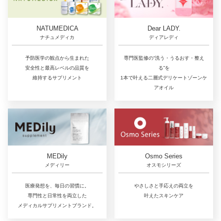
NATUMEDICA
Dear LADY.
ナチュメディカ
ディアレディ
予防医学の観点から生まれた
専門医監修の“洗う・うるおす・整え
安全性と最高レベルの品質を
る”を
維持するサプリメント
1本で叶える二層式デリケートゾーンケ
アオイル
MEDily
Osmo Series
メディリー
オスモシリーズ
医療発想を、毎日の習慣に。
やさしさと手応えの両立を
専門性と日常性を両立した
叶えたスキンケア
メディカルサプリメントブランド。