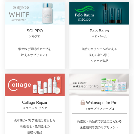
SOLPRO
Pelo Baum
ソルプロ
ペロバーム
紫外線と透明感アップを
自然でボリューム感のある
叶えるサプリメント
美しい髪へ導く
ヘアケア製品
Collage Repair
Wakasapri for Pro.
コラージュ リペア
ワカサプリフォープロ
肌本来のバリア機能に着目した
高濃度・高品質で安全にこだわる
高機能性・低刺激性の
医療機関専売のサプリメント
基礎化粧品