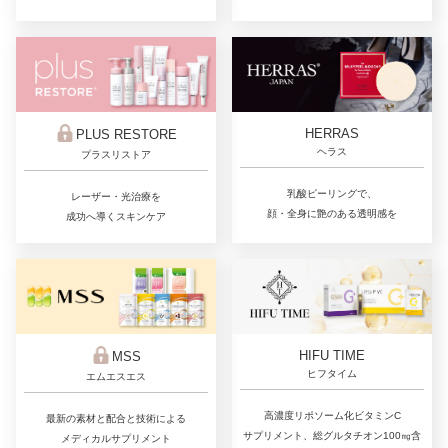
HERRAS
PLUS RESTORE
ヘラス
プラスリストア
乳酸ピーリングで、
レーザー・光治療を
顔・全身に艶のある透明感を
成功へ導くスキンケア
HIFU TIME
MSS
ヒフタイム
エムエスエス
高濃度リポソーム化ビタミンC
最新の素材と配合と技術による
サプリメント、総グルタチオン100㎎含
メディカルサプリメント