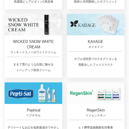
高濃度ピュアビタミンC美容液
医師と共同開発したサプリメント
WICKED SNOW WHITE
KAIIAGE
CREAM
カイエイジ
ウィキッドスノーホワイトクリーム
ダブル活性型プロテオグリカンを
まるで雪のような白肌に魅せる
高配合したフェイスマスク
トーンアップ美容クリーム
RegenSkin
Peptisal
リジェンスキン
ペプチサル
ヒト臍帯血細胞順化培養液
デリケートなお口を低刺激成分でやさし