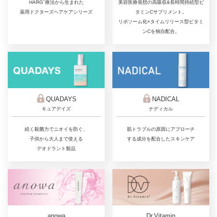
®
美容医療発想の高吸収&長時間持続型ビ
HARG
療法から生まれた
タミンCサプリメント。
薬用ドクターズヘアケアシリーズ
リポソーム化×タイムリリース型ビタミ
ンCを独自配合。
QUADAYS
NADICAL
キュアデイズ
ナディカル
続く殺菌力でニオイを防ぐ、
肌トラブルの原因にアプローチ
子供から大人まで使える
する成分を配合したスキンケア
デオドラント製品
Dr.Vitamin
anowa