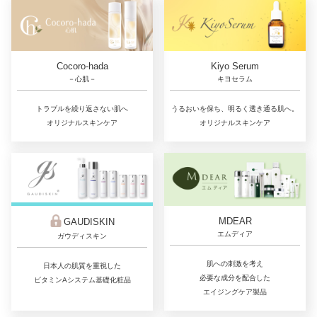
Cocoro-hada
Kiyo Serum
－心肌－
キヨセラム
トラブルを繰り返さない肌へ
うるおいを保ち、明るく透き通る肌へ。
オリジナルスキンケア
オリジナルスキンケア
MDEAR
GAUDISKIN
エムディア
ガウディスキン
肌への刺激を考え
日本人の肌質を重視した
必要な成分を配合した
ビタミンAシステム基礎化粧品
エイジングケア製品