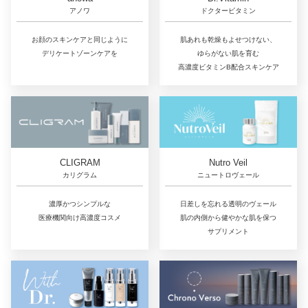
ドクタービタミン
アノワ
肌あれも乾燥もよせつけない、
お顔のスキンケアと同じように
ゆらがない肌を育む
デリケートゾーンケアを
高濃度ビタミンB配合スキンケア
CLIGRAM
Nutro Veil
カリグラム
ニュートロヴェール
濃厚かつシンプルな
日差しを忘れる透明のヴェール
医療機関向け高濃度コスメ
肌の内側から健やかな肌を保つ
サプリメント