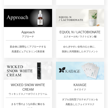
Approach
EQUOL N / LACTOBIONATE
アプローチ
エクオールN／ラクトビオン酸
肌全体に隙間なくアプローチする
ゆらぎやすい女性の心と体に、
高濃度ピュアビタミンC美容液
医師と共同開発したサプリメント
WICKED SNOW WHITE
KAIIAGE
CREAM
カイエイジ
ウィキッドスノーホワイトクリーム
ダブル活性型プロテオグリカンを
まるで雪のような白肌に魅せる
高配合したフェイスマスク