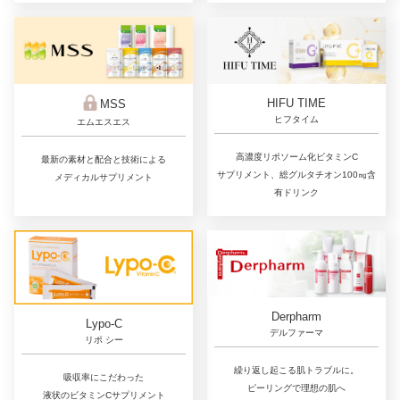
HIFU TIME
MSS
ヒフタイム
エムエスエス
高濃度リポソーム化ビタミンC
最新の素材と配合と技術による
サプリメント、総グルタチオン100㎎含
メディカルサプリメント
有ドリンク
Derpharm
Lypo-C
デルファーマ
リポ シー
繰り返し起こる肌トラブルに。
吸収率にこだわった
ピーリングで理想の肌へ
液状のビタミンCサプリメント