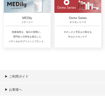
MEDily
Osmo Series
メディリー
オスモシリーズ
医療発想を、毎日の習慣に。
やさしさと手応えの両立を
専門性と日常性を両立した
叶えたスキンケア
メディカルサプリメントブランド。
▶︎ ご利用ガイド
ご利用ガイド
決済／配送／送料について
取り扱い商品一覧
顧客情報の取扱について
特定商取引法の表記
▶︎ お客様へ
新規会員登録
MYページ
買い物カゴ
よくあるご質問
メールが届かないお客様へ
お問い合わせ