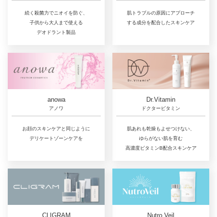
続く殺菌力でニオイを防ぐ、
肌トラブルの原因にアプローチ
子供から大人まで使える
する成分を配合したスキンケア
デオドラント製品
Dr.Vitamin
anowa
ドクタービタミン
アノワ
肌あれも乾燥もよせつけない、
お顔のスキンケアと同じように
ゆらがない肌を育む
デリケートゾーンケアを
高濃度ビタミンB配合スキンケア
CLIGRAM
Nutro Veil