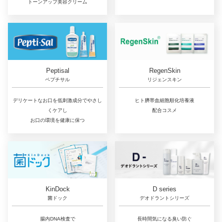
トーンアップ美容クリーム
RegenSkin
Peptisal
リジェンスキン
ペプチサル
ヒト臍帯血細胞順化培養液
デリケートなお口を低刺激成分でやさし
配合コスメ
くケアし
お口の環境を健康に保つ
D series
KinDock
デオドラントシリーズ
菌ドック
長時間気になる臭い防ぐ
腸内DNA検査で