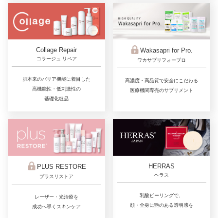
Collage Repair
Wakasapri for Pro.
コラージュ リペア
ワカサプリフォープロ
肌本来のバリア機能に着目した
高濃度・高品質で安全にこだわる
高機能性・低刺激性の
医療機関専売のサプリメント
基礎化粧品
HERRAS
PLUS RESTORE
ヘラス
プラスリストア
乳酸ピーリングで、
レーザー・光治療を
顔・全身に艶のある透明感を
成功へ導くスキンケア