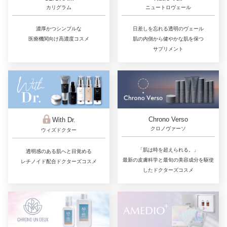
カリグラム
ニュートロヴェール
濃厚かつシンプルな
日差しを忘れる透明のヴェール
医療機関向け高濃度コスメ
肌の内側から健やかな肌を保つ
サプリメント
Chrono Verso
With Dr.
クロノヴァーソ
ウィズドクター
「肌は時を超えられる。」
透明感のある肌へと目覚める
最新の皮膚科学と最旬の美容成分を駆使
レチノイド配合ドクターズコスメ
したドクターズコスメ