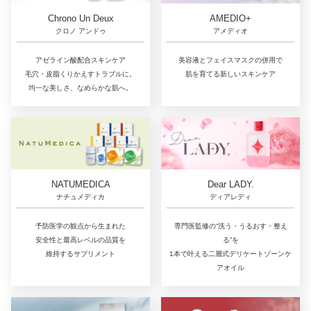
Chrono Un Deux
AMEDIO+
クロノ アンドゥ
アメディオ
アゼライン酸配合スキンケア
美容液とフェイスマスクの併用で
毛穴・皮脂くりかえすトラブルに。
肌を育てる新しいスキンケア
均一な美しさ、なめらかな肌へ。
NATUMEDICA
Dear LADY.
ナチュメディカ
ディアレディ
予防医学の観点から生まれた
専門医監修の“洗う・うるおす・整え
安全性と最高レベルの品質を
る”を
維持するサプリメント
1本で叶える二層式デリケートゾーンケ
アオイル