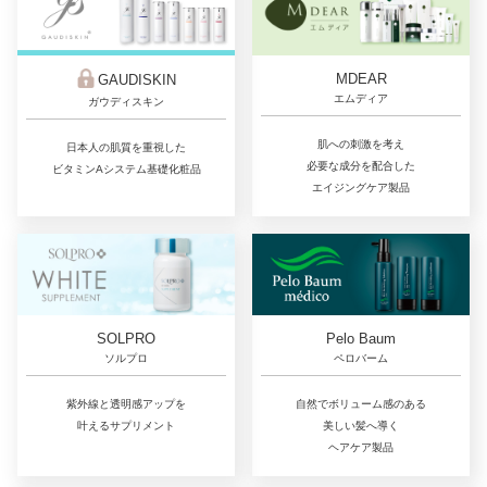
MDEAR
GAUDISKIN
エムディア
ガウディスキン
肌への刺激を考え
日本人の肌質を重視した
必要な成分を配合した
ビタミンAシステム基礎化粧品
エイジングケア製品
SOLPRO
Pelo Baum
ソルプロ
ペロバーム
紫外線と透明感アップを
自然でボリューム感のある
叶えるサプリメント
美しい髪へ導く
ヘアケア製品