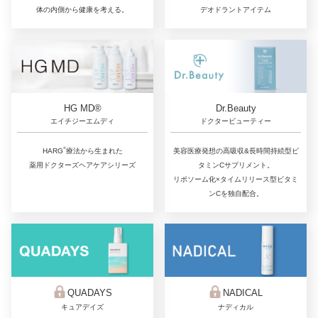
デオドラントアイテム
体の内側から健康を考える。
Dr.Beauty
HG MD®
ドクタービューティー
エイチジーエムディ
®
美容医療発想の高吸収&長時間持続型ビ
HARG
療法から生まれた
タミンCサプリメント。
薬用ドクターズヘアケアシリーズ
リポソーム化×タイムリリース型ビタミ
ンCを独自配合。
QUADAYS
NADICAL
キュアデイズ
ナディカル