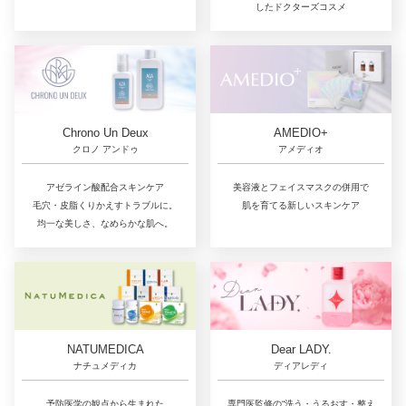
したドクターズコスメ
Chrono Un Deux
AMEDIO+
クロノ アンドゥ
アメディオ
アゼライン酸配合スキンケア
美容液とフェイスマスクの併用で
毛穴・皮脂くりかえすトラブルに。
肌を育てる新しいスキンケア
均一な美しさ、なめらかな肌へ。
NATUMEDICA
Dear LADY.
ナチュメディカ
ディアレディ
予防医学の観点から生まれた
専門医監修の“洗う・うるおす・整え