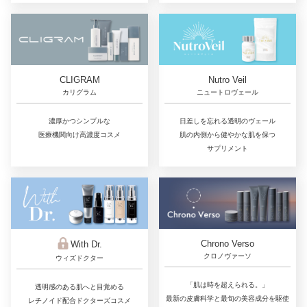
CLIGRAM
Nutro Veil
カリグラム
ニュートロヴェール
濃厚かつシンプルな
日差しを忘れる透明のヴェール
医療機関向け高濃度コスメ
肌の内側から健やかな肌を保つ
サプリメント
Chrono Verso
With Dr.
クロノヴァーソ
ウィズドクター
「肌は時を超えられる。」
透明感のある肌へと目覚める
最新の皮膚科学と最旬の美容成分を駆使
レチノイド配合ドクターズコスメ