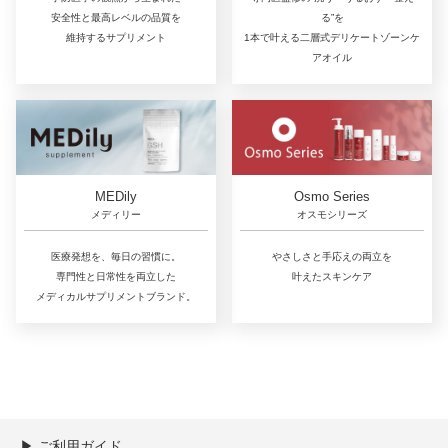
安全性と最高レベルの品質を
る”を
維持するサプリメント
1本で叶える二層式デリケートゾーンケ
アオイル
MEDily
Osmo Series
メディリー
オスモシリーズ
医療発想を、毎日の習慣に。
やさしさと手応えの両立を
専門性と日常性を両立した
叶えたスキンケア
メディカルサプリメントブランド。
▶︎ ご利用ガイド