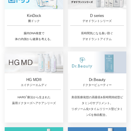
D series
KinDock
デオドラントシリーズ
菌ドック
長時間気になる臭い防ぐ
腸内DNA検査で
デオドラントアイテム
体の内側から健康を考える。
Dr.Beauty
HG MD®
ドクタービューティー
エイチジーエムディ
®
美容医療発想の高吸収&長時間持続型ビ
HARG
療法から生まれた
タミンCサプリメント。
薬用ドクターズヘアケアシリーズ
リポソーム化×タイムリリース型ビタミ
ンCを独自配合。