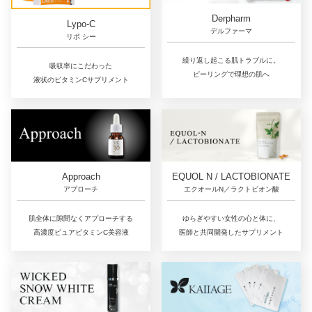
Derpharm
Lypo-C
デルファーマ
リポ シー
繰り返し起こる肌トラブルに。
吸収率にこだわった
ピーリングで理想の肌へ
液状のビタミンCサプリメント
Approach
EQUOL N / LACTOBIONATE
アプローチ
エクオールN／ラクトビオン酸
肌全体に隙間なくアプローチする
ゆらぎやすい女性の心と体に、
高濃度ピュアビタミンC美容液
医師と共同開発したサプリメント