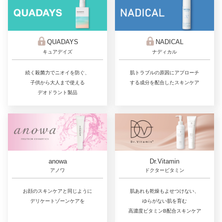
QUADAYS
NADICAL
キュアデイズ
ナディカル
続く殺菌力でニオイを防ぐ、
肌トラブルの原因にアプローチ
子供から大人まで使える
する成分を配合したスキンケア
デオドラント製品
Dr.Vitamin
anowa
ドクタービタミン
アノワ
肌あれも乾燥もよせつけない、
お顔のスキンケアと同じように
ゆらがない肌を育む
デリケートゾーンケアを
高濃度ビタミンB配合スキンケア