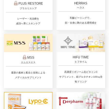
HERRAS
PLUS RESTORE
ヘラス
プラスリストア
乳酸ピーリングで、
レーザー・光治療を
顔・全身に艶のある透明感を
成功へ導くスキンケア
HIFU TIME
MSS
ヒフタイム
エムエスエス
高濃度リポソーム化ビタミンC
最新の素材と配合と技術による
サプリメント、総グルタチオン100㎎含
メディカルサプリメント
有ドリンク