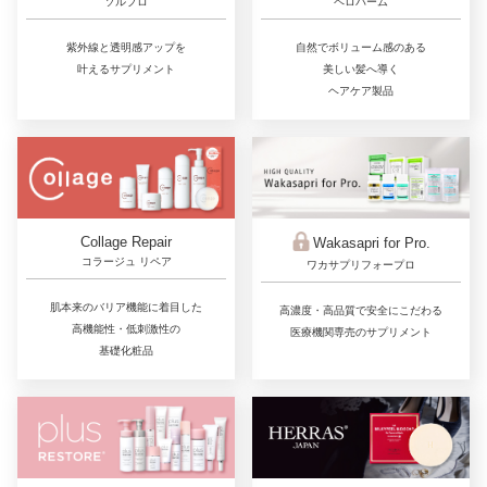
ソルプロ
ペロバーム
紫外線と透明感アップを
自然でボリューム感のある
叶えるサプリメント
美しい髪へ導く
ヘアケア製品
Collage Repair
Wakasapri for Pro.
コラージュ リペア
ワカサプリフォープロ
肌本来のバリア機能に着目した
高濃度・高品質で安全にこだわる
高機能性・低刺激性の
医療機関専売のサプリメント
基礎化粧品