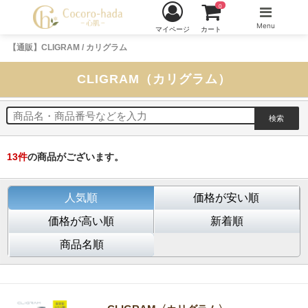
0
Menu
マイページ
カート
【通販】CLIGRAM / カリグラム
CLIGRAM（カリグラム）
13
件
の商品がございます。
人気順
価格が安い順
価格が高い順
新着順
商品名順