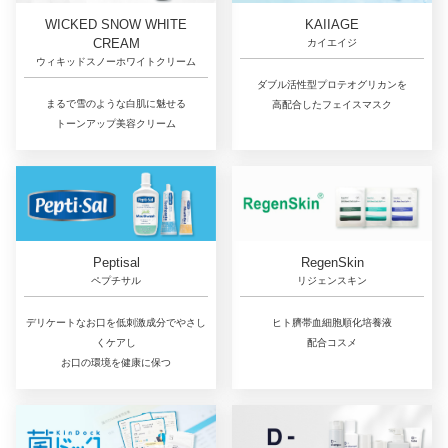
WICKED SNOW WHITE
KAIIAGE
CREAM
カイエイジ
ウィキッドスノーホワイトクリーム
ダブル活性型プロテオグリカンを
まるで雪のような白肌に魅せる
高配合したフェイスマスク
トーンアップ美容クリーム
RegenSkin
Peptisal
リジェンスキン
ペプチサル
ヒト臍帯血細胞順化培養液
デリケートなお口を低刺激成分でやさし
配合コスメ
くケアし
お口の環境を健康に保つ