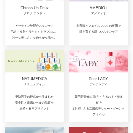
Chrono Un Deux
AMEDIO+
クロノ アンドゥ
アメディオ
アゼライン酸配合スキンケア
美容液とフェイスマスクの併用で
毛穴・皮脂くりかえすトラブルに。
肌を育てる新しいスキンケア
均一な美しさ、なめらかな肌へ。
NATUMEDICA
Dear LADY.
ナチュメディカ
ディアレディ
予防医学の観点から生まれた
専門医監修の“洗う・うるおす・整え
安全性と最高レベルの品質を
る”を
維持するサプリメント
1本で叶える二層式デリケートゾーンケ
アオイル