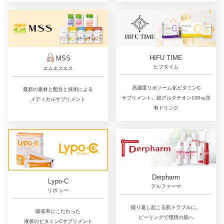
HIFU TIME
MSS
ヒフタイム
エムエスエス
高濃度リポソーム化ビタミンC
最新の素材と配合と技術による
サプリメント、総グルタチオン100㎎含
メディカルサプリメント
有ドリンク
Derpharm
Lypo-C
デルファーマ
リポ シー
繰り返し起こる肌トラブルに。
吸収率にこだわった
ピーリングで理想の肌へ
液状のビタミンCサプリメント