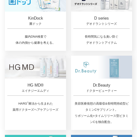
D series
KinDock
デオドラントシリーズ
菌ドック
長時間気になる臭い防ぐ
腸内DNA検査で
デオドラントアイテム
体の内側から健康を考える。
Dr.Beauty
HG MD®
ドクタービューティー
エイチジーエムディ
®
美容医療発想の高吸収&長時間持続型ビ
HARG
療法から生まれた
タミンCサプリメント。
薬用ドクターズヘアケアシリーズ
リポソーム化×タイムリリース型ビタミ
ンCを独自配合。