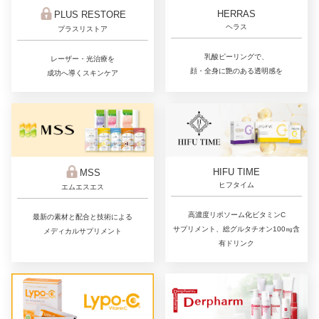
HERRAS
PLUS RESTORE
ヘラス
プラスリストア
乳酸ピーリングで、
レーザー・光治療を
顔・全身に艶のある透明感を
成功へ導くスキンケア
HIFU TIME
MSS
ヒフタイム
エムエスエス
高濃度リポソーム化ビタミンC
最新の素材と配合と技術による
サプリメント、総グルタチオン100㎎含
メディカルサプリメント
有ドリンク