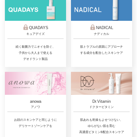
QUADAYS
NADICAL
キュアデイズ
ナディカル
続く殺菌力でニオイを防ぐ、
肌トラブルの原因にアプローチ
子供から大人まで使える
する成分を配合したスキンケア
デオドラント製品
Dr.Vitamin
anowa
ドクタービタミン
アノワ
肌あれも乾燥もよせつけない、
お顔のスキンケアと同じように
ゆらがない肌を育む
デリケートゾーンケアを
高濃度ビタミンB配合スキンケア