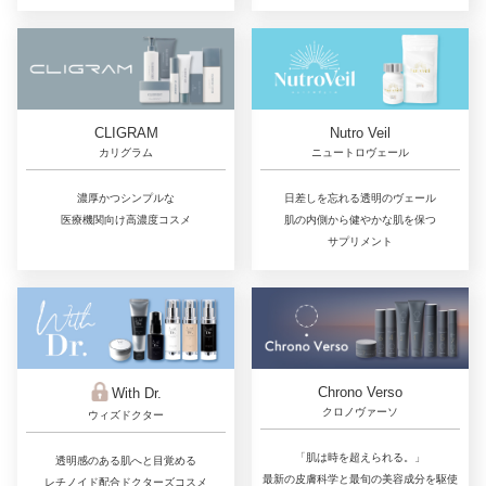
CLIGRAM
Nutro Veil
カリグラム
ニュートロヴェール
濃厚かつシンプルな
日差しを忘れる透明のヴェール
医療機関向け高濃度コスメ
肌の内側から健やかな肌を保つ
サプリメント
Chrono Verso
With Dr.
クロノヴァーソ
ウィズドクター
「肌は時を超えられる。」
透明感のある肌へと目覚める
最新の皮膚科学と最旬の美容成分を駆使
レチノイド配合ドクターズコスメ