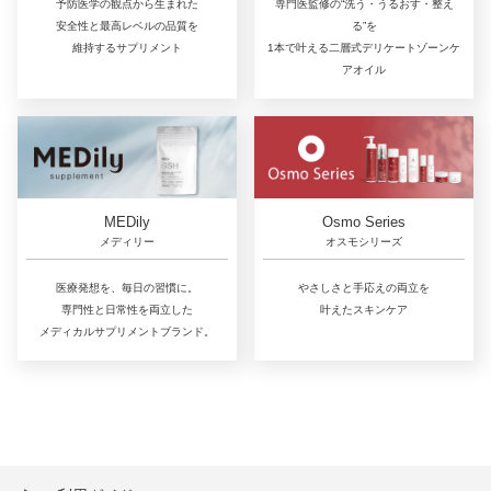
予防医学の観点から生まれた
専門医監修の“洗う・うるおす・整え
安全性と最高レベルの品質を
る”を
維持するサプリメント
1本で叶える二層式デリケートゾーンケ
アオイル
MEDily
Osmo Series
メディリー
オスモシリーズ
医療発想を、毎日の習慣に。
やさしさと手応えの両立を
専門性と日常性を両立した
叶えたスキンケア
メディカルサプリメントブランド。