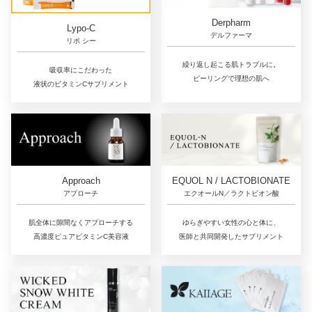
Derpharm
Lypo-C
デルファーマ
リポ シー
繰り返し起こる肌トラブルに。
吸収率にこだわった
ピーリングで理想の肌へ
液状のビタミンCサプリメント
Approach
EQUOL N / LACTOBIONATE
アプローチ
エクオールN／ラクトビオン酸
肌全体に隙間なくアプローチする
ゆらぎやすい女性の心と体に、
高濃度ピュアビタミンC美容液
医師と共同開発したサプリメント