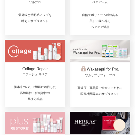
ソルプロ
ペロバーム
紫外線と透明感アップを
自然でボリューム感のある
叶えるサプリメント
美しい髪へ導く
ヘアケア製品
Collage Repair
Wakasapri for Pro.
コラージュ リペア
ワカサプリフォープロ
肌本来のバリア機能に着目した
高濃度・高品質で安全にこだわる
高機能性・低刺激性の
医療機関専売のサプリメント
基礎化粧品