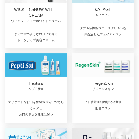
WICKED SNOW WHITE
KAIIAGE
CREAM
カイエイジ
ウィキッドスノーホワイトクリーム
ダブル活性型プロテオグリカンを
まるで雪のような白肌に魅せる
高配合したフェイスマスク
トーンアップ美容クリーム
RegenSkin
Peptisal
リジェンスキン
ペプチサル
ヒト臍帯血細胞順化培養液
デリケートなお口を低刺激成分でやさし
配合コスメ
くケアし
お口の環境を健康に保つ