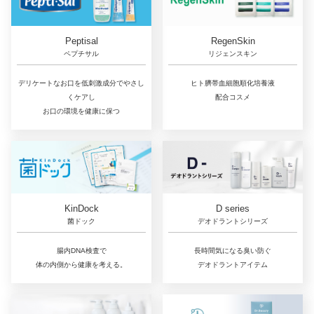
RegenSkin
Peptisal
リジェンスキン
ペプチサル
ヒト臍帯血細胞順化培養液
デリケートなお口を低刺激成分でやさし
配合コスメ
くケアし
お口の環境を健康に保つ
D series
KinDock
デオドラントシリーズ
菌ドック
長時間気になる臭い防ぐ
腸内DNA検査で
デオドラントアイテム
体の内側から健康を考える。