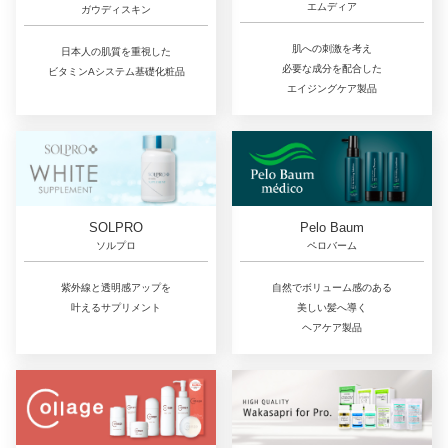
エムディア
ガウディスキン
肌への刺激を考え
日本人の肌質を重視した
必要な成分を配合した
ビタミンAシステム基礎化粧品
エイジングケア製品
SOLPRO
Pelo Baum
ソルプロ
ペロバーム
紫外線と透明感アップを
自然でボリューム感のある
叶えるサプリメント
美しい髪へ導く
ヘアケア製品