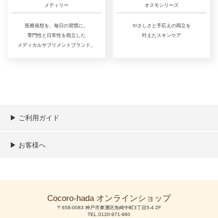
メディリー
オスモシリーズ
医療発想を、毎日の習慣に。
やさしさと手応えの両立を
専門性と日常性を両立した
叶えたスキンケア
メディカルサプリメントブランド。
▶︎ ご利用ガイド
ご利用ガイド
決済／配送／送料について
取り扱い商品一覧
顧客情報の取扱について
特定商取引法の表記
▶︎ お客様へ
新規会員登録
MYページ
買い物カゴ
よくあるご質問
メールが届かないお客様へ
お問い合わせ
Cocoro-hada オンラインショップ
〒658-0083 神戸市東灘区魚崎中町3丁目5-4 2F
TEL.0120-971-960