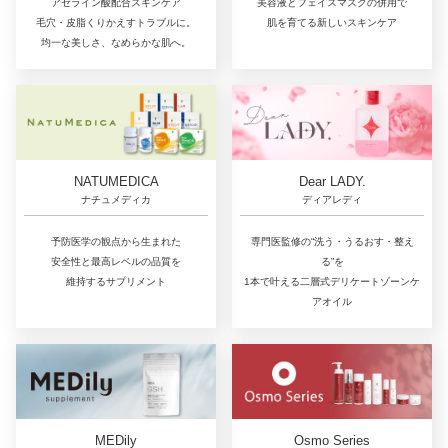
アゼライン酸配合スキンケア
美容液とフェイスマスクの併用で
毛穴・皮脂くりかえすトラブルに。
肌を育てる新しいスキンケア
均一な美しさ、なめらかな肌へ。
NATUMEDICA
Dear LADY.
ナチュメディカ
ディアレディ
予防医学の観点から生まれた
専門医監修の“洗う・うるおす・整え
安全性と最高レベルの品質を
る”を
維持するサプリメント
1本で叶える二層式デリケートゾーンケ
アオイル
MEDily
Osmo Series