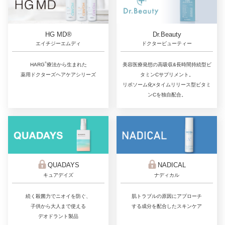
Dr.Beauty
HG MD®
ドクタービューティー
エイチジーエムディ
®
美容医療発想の高吸収&長時間持続型ビ
HARG
療法から生まれた
タミンCサプリメント。
薬用ドクターズヘアケアシリーズ
リポソーム化×タイムリリース型ビタミ
ンCを独自配合。
QUADAYS
NADICAL
キュアデイズ
ナディカル
続く殺菌力でニオイを防ぐ、
肌トラブルの原因にアプローチ
子供から大人まで使える
する成分を配合したスキンケア
デオドラント製品