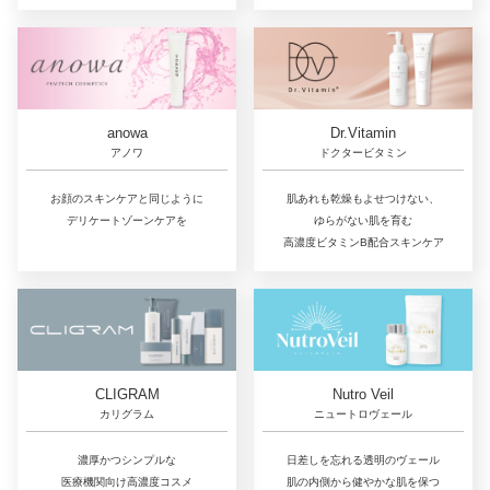
Dr.Vitamin
anowa
ドクタービタミン
アノワ
肌あれも乾燥もよせつけない、
お顔のスキンケアと同じように
ゆらがない肌を育む
デリケートゾーンケアを
高濃度ビタミンB配合スキンケア
CLIGRAM
Nutro Veil
カリグラム
ニュートロヴェール
濃厚かつシンプルな
日差しを忘れる透明のヴェール
医療機関向け高濃度コスメ
肌の内側から健やかな肌を保つ