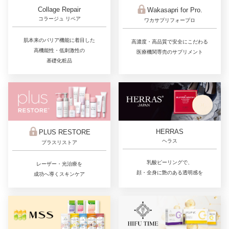
Collage Repair
Wakasapri for Pro.
コラージュ リペア
ワカサプリフォープロ
肌本来のバリア機能に着目した
高濃度・高品質で安全にこだわる
高機能性・低刺激性の
医療機関専売のサプリメント
基礎化粧品
HERRAS
PLUS RESTORE
ヘラス
プラスリストア
乳酸ピーリングで、
レーザー・光治療を
顔・全身に艶のある透明感を
成功へ導くスキンケア