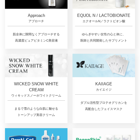
Approach
EQUOL N / LACTOBIONATE
アプローチ
エクオールN／ラクトビオン酸
肌全体に隙間なくアプローチする
ゆらぎやすい女性の心と体に、
高濃度ピュアビタミンC美容液
医師と共同開発したサプリメント
WICKED SNOW WHITE
KAIIAGE
CREAM
カイエイジ
ウィキッドスノーホワイトクリーム
ダブル活性型プロテオグリカンを
まるで雪のような白肌に魅せる
高配合したフェイスマスク
トーンアップ美容クリーム