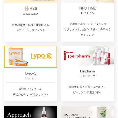
HIFU TIME
MSS
ヒフタイム
エムエスエス
高濃度リポソーム化ビタミンC
最新の素材と配合と技術による
サプリメント、総グルタチオン100㎎含
メディカルサプリメント
有ドリンク
Derpharm
Lypo-C
デルファーマ
リポ シー
繰り返し起こる肌トラブルに。
吸収率にこだわった
ピーリングで理想の肌へ
液状のビタミンCサプリメント