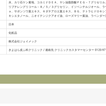
水、カリ石ケン素地、コカミドＤＥＡ、ヤシ油脂肪酸ＰＥＧ－７グリセリル
リブチレングリコール－８／５／３グリセリン、イソペンチルジオール、ラ
ａ、サボンソウ葉エキス、キダチアロエ葉エキス、ＢＧ、テトラヒドロキシ
キシエタノール、ニオイテンジクアオイ油、ローズマリー葉油、ラベンダー
日本
化粧品
株式会社ジェイメック
きよはら皮ふ科クリニック / 連絡先:クリニックカスタマーセンター 0120-971