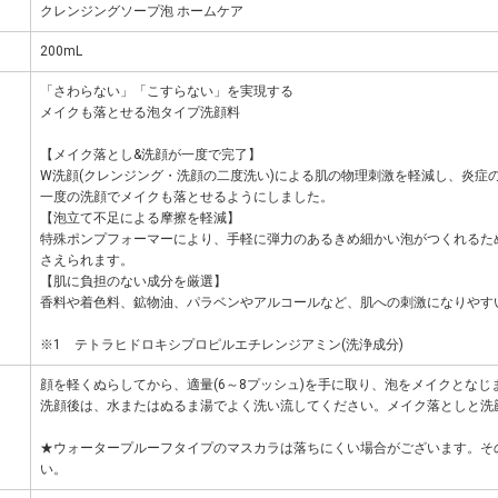
クレンジングソープ泡 ホームケア
200mL
「さわらない」「こすらない」を実現する
メイクも落とせる泡タイプ洗顔料
【メイク落とし&洗顔が一度で完了】
W洗顔(クレンジング・洗顔の二度洗い)による肌の物理刺激を軽減し、炎症の
一度の洗顔でメイクも落とせるようにしました。
【泡立て不足による摩擦を軽減】
特殊ポンプフォーマーにより、手軽に弾力のあるきめ細かい泡がつくれるた
さえられます。
【肌に負担のない成分を厳選】
香料や着色料、鉱物油、パラベンやアルコールなど、肌への刺激になりやす
※1 テトラヒドロキシプロピルエチレンジアミン(洗浄成分)
顔を軽くぬらしてから、適量(6～8プッシュ)を手に取り、泡をメイクとな
洗顔後は、水またはぬるま湯でよく洗い流してください。メイク落としと洗
★ウォータープルーフタイプのマスカラは落ちにくい場合がございます。そ
い。