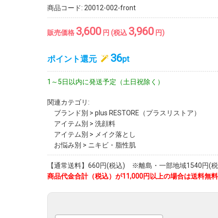
商品コード:
20012-002-front
3,600
3,960
販売価格
円 (税込
円)
36
ポイント還元
pt
1～5日以内に発送予定（土日祝除く）
関連カテゴリ:
ブランド別
>
plus RESTORE（プラスリストア）
アイテム別
>
洗顔料
アイテム別
>
メイク落とし
お悩み別
>
ニキビ・脂性肌
【通常送料】660円(税込) ※離島・一部地域1540円(税
商品代金合計（税込）が11,000円以上の場合は送料無料