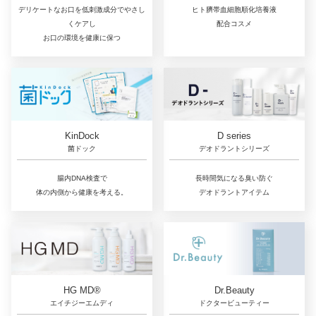
ヒト臍帯血細胞順化培養液
デリケートなお口を低刺激成分でやさし
配合コスメ
くケアし
お口の環境を健康に保つ
D series
KinDock
デオドラントシリーズ
菌ドック
長時間気になる臭い防ぐ
腸内DNA検査で
デオドラントアイテム
体の内側から健康を考える。
Dr.Beauty
HG MD®
ドクタービューティー
エイチジーエムディ