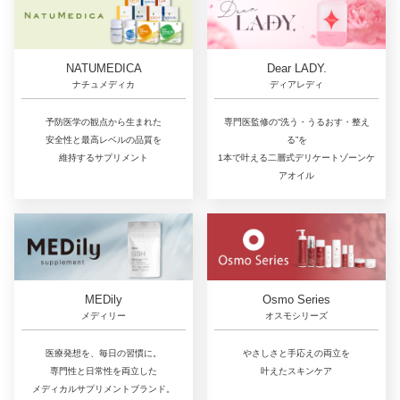
NATUMEDICA
Dear LADY.
ナチュメディカ
ディアレディ
予防医学の観点から生まれた
専門医監修の“洗う・うるおす・整え
安全性と最高レベルの品質を
る”を
維持するサプリメント
1本で叶える二層式デリケートゾーンケ
アオイル
MEDily
Osmo Series
メディリー
オスモシリーズ
医療発想を、毎日の習慣に。
やさしさと手応えの両立を
専門性と日常性を両立した
叶えたスキンケア
メディカルサプリメントブランド。