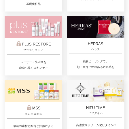
基礎化粧品
HERRAS
PLUS RESTORE
ヘラス
プラスリストア
乳酸ピーリングで、
レーザー・光治療を
顔・全身に艶のある透明感を
成功へ導くスキンケア
HIFU TIME
MSS
ヒフタイム
エムエスエス
高濃度リポソーム化ビタミンC
最新の素材と配合と技術による