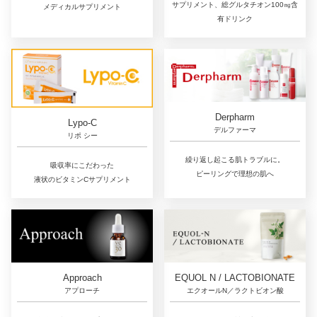
サプリメント、総グルタチオン100㎎含
メディカルサプリメント
有ドリンク
Derpharm
Lypo-C
デルファーマ
リポ シー
繰り返し起こる肌トラブルに。
吸収率にこだわった
ピーリングで理想の肌へ
液状のビタミンCサプリメント
Approach
EQUOL N / LACTOBIONATE
アプローチ
エクオールN／ラクトビオン酸