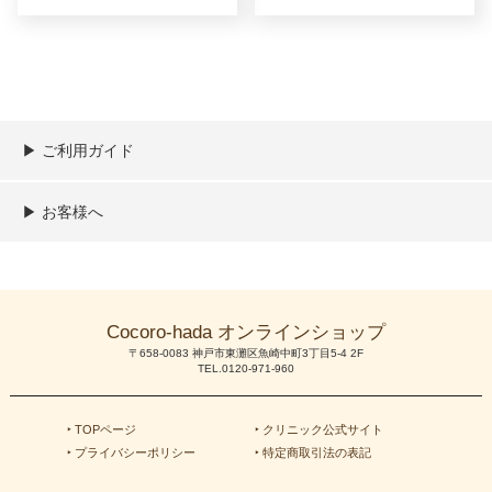
▶︎ ご利用ガイド
ご利用ガイド
決済／配送／送料について
取り扱い商品一覧
顧客情報の取扱について
特定商取引法の表記
▶︎ お客様へ
新規会員登録
MYページ
買い物カゴ
よくあるご質問
メールが届かないお客様へ
お問い合わせ
Cocoro-hada オンラインショップ
〒658-0083 神戸市東灘区魚崎中町3丁目5-4 2F
TEL.0120-971-960
‣ TOPページ
‣ クリニック公式サイト
‣ プライバシーポリシー
‣ 特定商取引法の表記