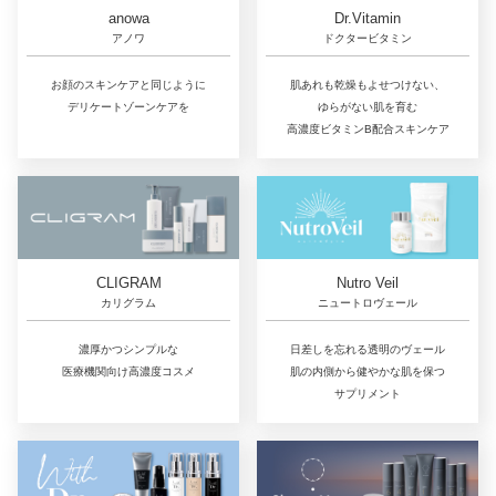
Dr.Vitamin
anowa
ドクタービタミン
アノワ
肌あれも乾燥もよせつけない、
お顔のスキンケアと同じように
ゆらがない肌を育む
デリケートゾーンケアを
高濃度ビタミンB配合スキンケア
CLIGRAM
Nutro Veil
カリグラム
ニュートロヴェール
濃厚かつシンプルな
日差しを忘れる透明のヴェール
医療機関向け高濃度コスメ
肌の内側から健やかな肌を保つ
サプリメント