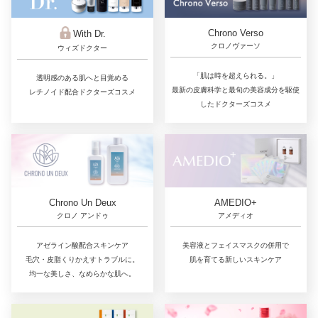
Chrono Verso
With Dr.
クロノヴァーソ
ウィズドクター
「肌は時を超えられる。」
透明感のある肌へと目覚める
最新の皮膚科学と最旬の美容成分を駆使
レチノイド配合ドクターズコスメ
したドクターズコスメ
Chrono Un Deux
AMEDIO+
クロノ アンドゥ
アメディオ
アゼライン酸配合スキンケア
美容液とフェイスマスクの併用で
毛穴・皮脂くりかえすトラブルに。
肌を育てる新しいスキンケア
均一な美しさ、なめらかな肌へ。