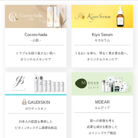
Cocoro-hada
Kiyo Serum
－心肌－
キヨセラム
トラブルを繰り返さない肌へ
うるおいを保ち、明るく透き通る肌へ。
オリジナルスキンケア
オリジナルスキンケア
MDEAR
GAUDISKIN
エムディア
ガウディスキン
肌への刺激を考え
日本人の肌質を重視した
必要な成分を配合した
ビタミンAシステム基礎化粧品
エイジングケア製品