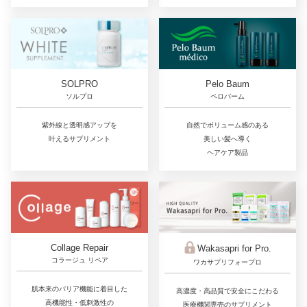
SOLPRO
Pelo Baum
ソルプロ
ペロバーム
紫外線と透明感アップを
自然でボリューム感のある
叶えるサプリメント
美しい髪へ導く
ヘアケア製品
Collage Repair
Wakasapri for Pro.
コラージュ リペア
ワカサプリフォープロ
肌本来のバリア機能に着目した
高濃度・高品質で安全にこだわる
高機能性・低刺激性の
医療機関専売のサプリメント