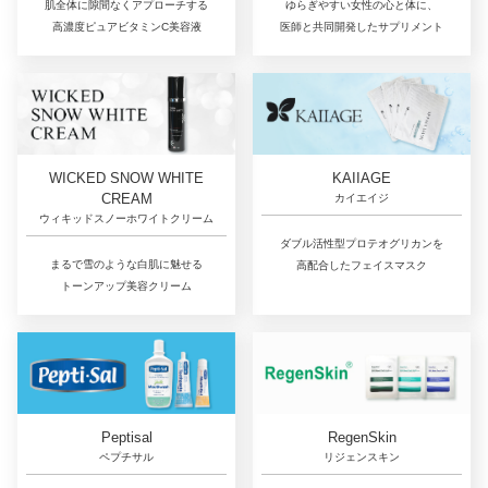
肌全体に隙間なくアプローチする
ゆらぎやすい女性の心と体に、
高濃度ピュアビタミンC美容液
医師と共同開発したサプリメント
WICKED SNOW WHITE
KAIIAGE
CREAM
カイエイジ
ウィキッドスノーホワイトクリーム
ダブル活性型プロテオグリカンを
まるで雪のような白肌に魅せる
高配合したフェイスマスク
トーンアップ美容クリーム
RegenSkin
Peptisal
リジェンスキン
ペプチサル