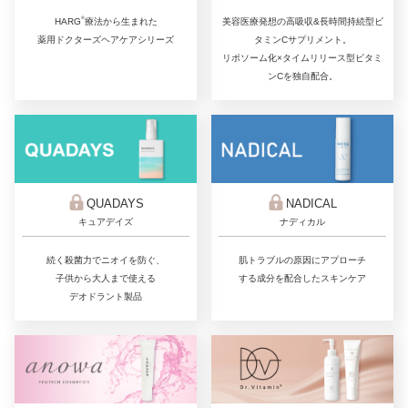
®
美容医療発想の高吸収&長時間持続型ビ
HARG
療法から生まれた
タミンCサプリメント。
薬用ドクターズヘアケアシリーズ
リポソーム化×タイムリリース型ビタミ
ンCを独自配合。
QUADAYS
NADICAL
キュアデイズ
ナディカル
続く殺菌力でニオイを防ぐ、
肌トラブルの原因にアプローチ
子供から大人まで使える
する成分を配合したスキンケア
デオドラント製品