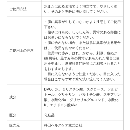
水またはぬるま湯でよく泡立てて、やさしく洗
ご使用方法
い、そのあと充分に洗い流してください。
・肌に異常が生じていないかよく注意してご使用
下さい。
・傷やはれもの、しっしん等、異常のある部位に
はお使いにならないでください。
・肌に合わない場合、または肌に異常がある場合
は、ご使用をおやめください。
ご使用上の注意
・使用中に赤み、はれ、かゆみ、刺激、色ぬけ
(白斑等)、黒ずみ等の異常があらわれた場合は使
用を中止し、皮膚科専門医等にご相談されること
をおすすめします。
・目に入らないようご注意ください。目に入った
場合はこすらずすぐ水で洗い流してください。
DPG、水、ミリスチン酸、スクロース、ソルビ
トール、グリセリン、パルミチン酸、ステアリン
成分
酸、水酸化Na、グリセリルグルコシド、水酸化
K、エチドロン酸4Na
区分
化粧品
販売元
持田ヘルスケア株式会社