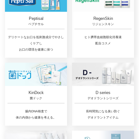
RegenSkin
Peptisal
リジェンスキン
ペプチサル
ヒト臍帯血細胞順化培養液
デリケートなお口を低刺激成分でやさし
配合コスメ
くケアし
お口の環境を健康に保つ
D series
KinDock
デオドラントシリーズ
菌ドック
長時間気になる臭い防ぐ
腸内DNA検査で
デオドラントアイテム
体の内側から健康を考える。