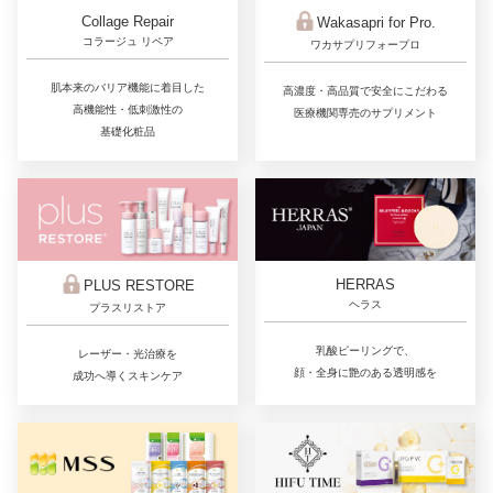
Collage Repair
Wakasapri for Pro.
コラージュ リペア
ワカサプリフォープロ
肌本来のバリア機能に着目した
高濃度・高品質で安全にこだわる
高機能性・低刺激性の
医療機関専売のサプリメント
基礎化粧品
HERRAS
PLUS RESTORE
ヘラス
プラスリストア
乳酸ピーリングで、
レーザー・光治療を
顔・全身に艶のある透明感を
成功へ導くスキンケア