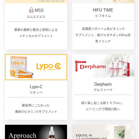
HIFU TIME
MSS
ヒフタイム
エムエスエス
高濃度リポソーム化ビタミンC
最新の素材と配合と技術による
サプリメント、総グルタチオン100㎎含
メディカルサプリメント
有ドリンク
Derpharm
Lypo-C
デルファーマ
リポ シー
繰り返し起こる肌トラブルに。
吸収率にこだわった
ピーリングで理想の肌へ
液状のビタミンCサプリメント