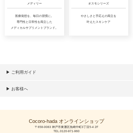
メディリー
オスモシリーズ
医療発想を、毎日の習慣に。
やさしさと手応えの両立を
専門性と日常性を両立した
叶えたスキンケア
メディカルサプリメントブランド。
▶︎ ご利用ガイド
ご利用ガイド
決済／配送／送料について
取り扱い商品一覧
顧客情報の取扱について
特定商取引法の表記
▶︎ お客様へ
新規会員登録
MYページ
買い物カゴ
よくあるご質問
メールが届かないお客様へ
お問い合わせ
Cocoro-hada オンラインショップ
〒658-0083 神戸市東灘区魚崎中町3丁目5-4 2F
TEL.0120-971-960