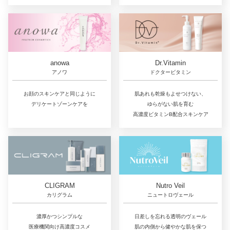
Dr.Vitamin
anowa
ドクタービタミン
アノワ
肌あれも乾燥もよせつけない、
お顔のスキンケアと同じように
ゆらがない肌を育む
デリケートゾーンケアを
高濃度ビタミンB配合スキンケア
CLIGRAM
Nutro Veil
カリグラム
ニュートロヴェール
濃厚かつシンプルな
日差しを忘れる透明のヴェール
医療機関向け高濃度コスメ
肌の内側から健やかな肌を保つ