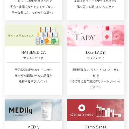
アゼライン酸配合スキンケア
美容液とフェイスマスクの併用で
毛穴・皮脂くりかえすトラブルに。
肌を育てる新しいスキンケア
均一な美しさ、なめらかな肌へ。
NATUMEDICA
Dear LADY.
ナチュメディカ
ディアレディ
予防医学の観点から生まれた
専門医監修の“洗う・うるおす・整え
安全性と最高レベルの品質を
る”を
維持するサプリメント
1本で叶える二層式デリケートゾーンケ
アオイル
MEDily
Osmo Series