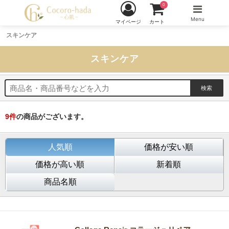
0
Menu
マイページ
カート
スキンケア
スキンケア
9
件
の商品がございます。
人気順
価格が安い順
価格が高い順
新着順
商品名順