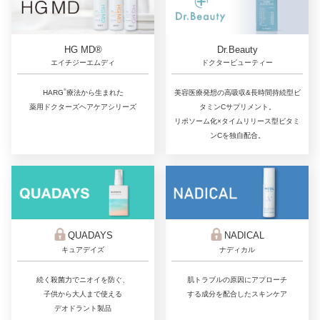
Dr.Beauty
HG MD®
ドクタービューティー
エイチジーエムディ
®
美容医療発想の高吸収&長時間持続型ビ
HARG
療法から生まれた
タミンCサプリメント。
薬用ドクターズヘアケアシリーズ
リポソーム化×タイムリリース型ビタミ
ンCを独自配合。
QUADAYS
NADICAL
キュアデイズ
ナディカル
続く殺菌力でニオイを防ぐ、
肌トラブルの原因にアプローチ
子供から大人まで使える
する成分を配合したスキンケア
デオドラント製品