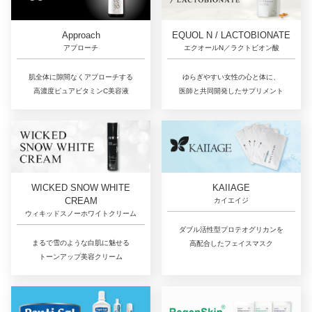
Approach
EQUOL N / LACTOBIONATE
アプローチ
エクオールN／ラクトビオン酸
肌全体に隙間なくアプローチする
ゆらぎやすい女性の心と体に、
高濃度ピュアビタミンC美容液
医師と共同開発したサプリメント
WICKED SNOW WHITE
KAIIAGE
CREAM
カイエイジ
ウィキッドスノーホワイトクリーム
ダブル活性型プロテオグリカンを
まるで雪のような白肌に魅せる
高配合したフェイスマスク
トーンアップ美容クリーム