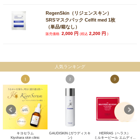
RegenSkin（リジェンスキン）
SRSマスクパック Celfit med 1枚
（単品/箱なし）
2,000
円
2,200
円
販売価格:
(税込
)
人気ランキング
1
2
3
キヨセラム
GAUDISKIN (ガウディスキ
HERRAS（ヘラス）
Kiyohara skin clinic
ン)
ミルキーピール エムディ...