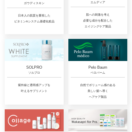
エムディア
ガウディスキン
肌への刺激を考え
日本人の肌質を重視した
必要な成分を配合した
ビタミンAシステム基礎化粧品
エイジングケア製品
SOLPRO
Pelo Baum
ソルプロ
ペロバーム
紫外線と透明感アップを
自然でボリューム感のある
叶えるサプリメント
美しい髪へ導く
ヘアケア製品