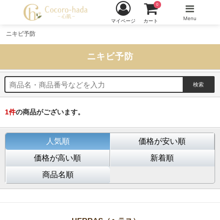
0
Menu
マイページ
カート
ニキビ予防
ニキビ予防
1
件
の商品がございます。
人気順
価格が安い順
価格が高い順
新着順
商品名順