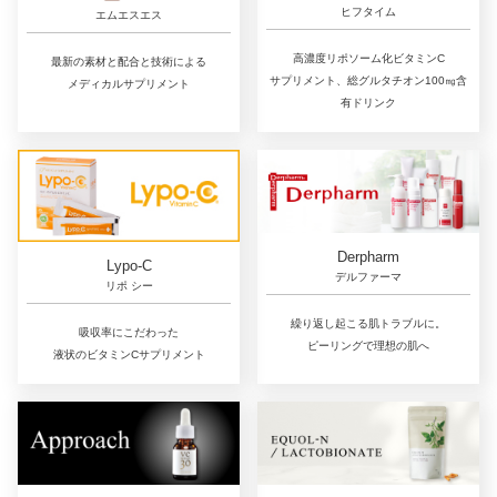
ヒフタイム
エムエスエス
高濃度リポソーム化ビタミンC
最新の素材と配合と技術による
サプリメント、総グルタチオン100㎎含
メディカルサプリメント
有ドリンク
Derpharm
Lypo-C
デルファーマ
リポ シー
繰り返し起こる肌トラブルに。
吸収率にこだわった
ピーリングで理想の肌へ
液状のビタミンCサプリメント