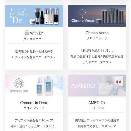
Chrono Verso
With Dr.
クロノヴァーソ
ウィズドクター
「肌は時を超えられる。」
透明感のある肌へと目覚める
最新の皮膚科学と最旬の美容成分を駆使
レチノイド配合ドクターズコスメ
したドクターズコスメ
Chrono Un Deux
AMEDIO+
クロノ アンドゥ
アメディオ
アゼライン酸配合スキンケア
美容液とフェイスマスクの併用で
毛穴・皮脂くりかえすトラブルに。
肌を育てる新しいスキンケア