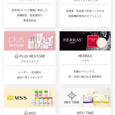
ワカサプリフォープロ
肌本来のバリア機能に着目した
高濃度・高品質で安全にこだわる
高機能性・低刺激性の
医療機関専売のサプリメント
基礎化粧品
HERRAS
PLUS RESTORE
ヘラス
プラスリストア
乳酸ピーリングで、
レーザー・光治療を
顔・全身に艶のある透明感を
成功へ導くスキンケア
HIFU TIME
MSS