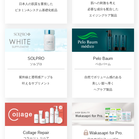
肌への刺激を考え
日本人の肌質を重視した
必要な成分を配合した
ビタミンAシステム基礎化粧品
エイジングケア製品
SOLPRO
Pelo Baum
ソルプロ
ペロバーム
紫外線と透明感アップを
自然でボリューム感のある
叶えるサプリメント
美しい髪へ導く
ヘアケア製品
Collage Repair
Wakasapri for Pro.
コラージュ リペア