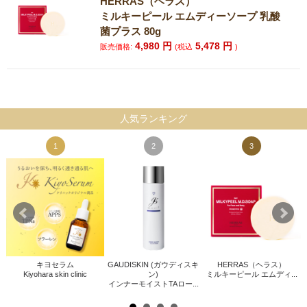
HERRAS（ヘラス）
ミルキーピール エムディーソープ 乳酸
菌プラス 80g
4,980
円
5,478
円
販売価格:
(税込
)
人気ランキング
1
2
3
キヨセラム
GAUDISKIN (ガウディスキ
HERRAS（ヘラス）
Kiyohara skin clinic
ン)
ミルキーピール エムディ...
インナーモイストTAロー...