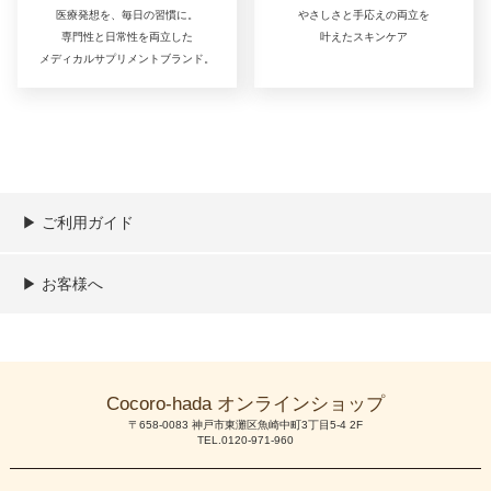
医療発想を、毎日の習慣に。
やさしさと手応えの両立を
専門性と日常性を両立した
叶えたスキンケア
メディカルサプリメントブランド。
▶︎ ご利用ガイド
ご利用ガイド
決済／配送／送料について
取り扱い商品一覧
顧客情報の取扱について
特定商取引法の表記
▶︎ お客様へ
新規会員登録
MYページ
買い物カゴ
よくあるご質問
メールが届かないお客様へ
お問い合わせ
Cocoro-hada オンラインショップ
〒658-0083 神戸市東灘区魚崎中町3丁目5-4 2F
TEL.0120-971-960