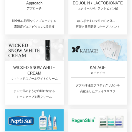
Approach
EQUOL N / LACTOBIONATE
アプローチ
エクオールN／ラクトビオン酸
肌全体に隙間なくアプローチする
ゆらぎやすい女性の心と体に、
高濃度ピュアビタミンC美容液
医師と共同開発したサプリメント
WICKED SNOW WHITE
KAIIAGE
CREAM
カイエイジ
ウィキッドスノーホワイトクリーム
ダブル活性型プロテオグリカンを
まるで雪のような白肌に魅せる
高配合したフェイスマスク
トーンアップ美容クリーム