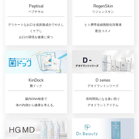
RegenSkin
Peptisal
リジェンスキン
ペプチサル
ヒト臍帯血細胞順化培養液
デリケートなお口を低刺激成分でやさし
配合コスメ
くケアし
お口の環境を健康に保つ
D series
KinDock
デオドラントシリーズ
菌ドック
長時間気になる臭い防ぐ
腸内DNA検査で
デオドラントアイテム
体の内側から健康を考える。