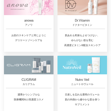
Dr.Vitamin
anowa
ドクタービタミン
アノワ
肌あれも乾燥もよせつけない、
お顔のスキンケアと同じように
ゆらがない肌を育む
デリケートゾーンケアを
高濃度ビタミンB配合スキンケア
CLIGRAM
Nutro Veil
カリグラム
ニュートロヴェール
濃厚かつシンプルな
日差しを忘れる透明のヴェール
医療機関向け高濃度コスメ
肌の内側から健やかな肌を保つ
サプリメント