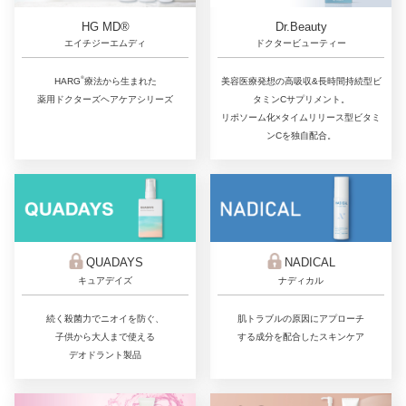
Dr.Beauty
HG MD®
ドクタービューティー
エイチジーエムディ
®
美容医療発想の高吸収&長時間持続型ビ
HARG
療法から生まれた
タミンCサプリメント。
薬用ドクターズヘアケアシリーズ
リポソーム化×タイムリリース型ビタミ
ンCを独自配合。
QUADAYS
NADICAL
キュアデイズ
ナディカル
続く殺菌力でニオイを防ぐ、
肌トラブルの原因にアプローチ
子供から大人まで使える
する成分を配合したスキンケア
デオドラント製品