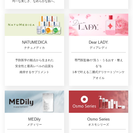
均一な美しさ、なめらかな肌へ。
NATUMEDICA
Dear LADY.
ナチュメディカ
ディアレディ
予防医学の観点から生まれた
専門医監修の“洗う・うるおす・整え
安全性と最高レベルの品質を
る”を
維持するサプリメント
1本で叶える二層式デリケートゾーンケ
アオイル
MEDily
Osmo Series
メディリー
オスモシリーズ