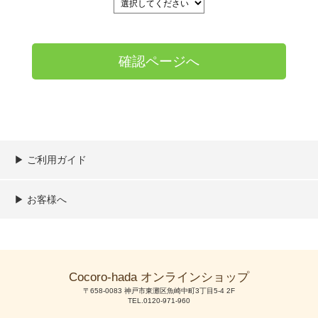
▶︎ ご利用ガイド
ご利用ガイド
決済／配送／送料について
取り扱い商品一覧
顧客情報の取扱について
特定商取引法の表記
▶︎ お客様へ
新規会員登録
MYページ
買い物カゴ
よくあるご質問
メールが届かないお客様へ
お問い合わせ
Cocoro-hada オンラインショップ
〒658-0083 神戸市東灘区魚崎中町3丁目5-4 2F
TEL.0120-971-960